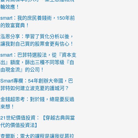
輪效應！
smart：我的庶民養錢術，150年前
的致富寶典！
泓恩分享：學習了質化分析以後，
讓我對自己買的股票會更有信心！
smart：巴菲特選股法，從『資本支
出』額度，篩出三種不同等級『自
由現金流』的公司！
Smart專欄：54年創辦大帝國，巴
菲特如何建立波克夏的護城河？
金錢超思考：對於錢，總是要反過
來想！
21世紀價值投資：【穿越古典與當
代的價值投資法】
查爾斯：雷大的課程是讓我從葛拉