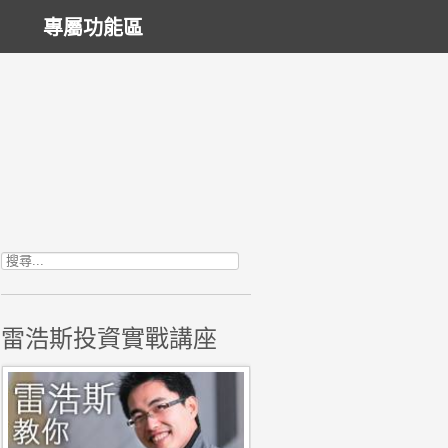
專屬功能區
搜尋關鍵字:
雷浩斯投資實戰講座