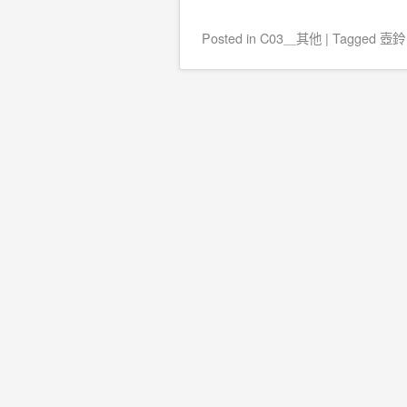
Posted
in
C03＿其他
|
Tagged
壺鈴
Post navigation