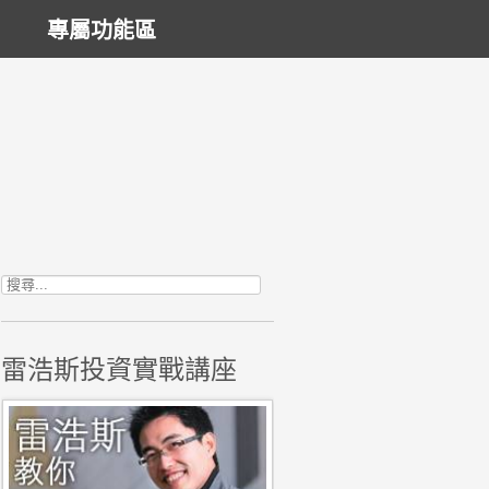
專屬功能區
搜尋關鍵字:
雷浩斯投資實戰講座