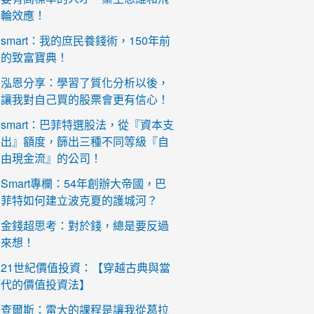
輪效應！
smart：我的庶民養錢術，150年前
的致富寶典！
泓恩分享：學習了質化分析以後，
讓我對自己買的股票會更有信心！
smart：巴菲特選股法，從『資本支
出』額度，篩出三種不同等級『自
由現金流』的公司！
Smart專欄：54年創辦大帝國，巴
菲特如何建立波克夏的護城河？
金錢超思考：對於錢，總是要反過
來想！
21世紀價值投資：【穿越古典與當
代的價值投資法】
查爾斯：雷大的課程是讓我從葛拉