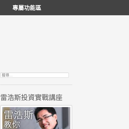
專屬功能區
搜尋關鍵字:
雷浩斯投資實戰講座