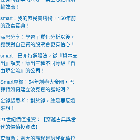
輪效應！
smart：我的庶民養錢術，150年前
的致富寶典！
泓恩分享：學習了質化分析以後，
讓我對自己買的股票會更有信心！
smart：巴菲特選股法，從『資本支
出』額度，篩出三種不同等級『自
由現金流』的公司！
Smart專欄：54年創辦大帝國，巴
菲特如何建立波克夏的護城河？
金錢超思考：對於錢，總是要反過
來想！
21世紀價值投資：【穿越古典與當
代的價值投資法】
查爾斯：雷大的課程是讓我從葛拉