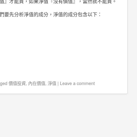
值』才能買，如果淨值『沒有價值』，當然就不能買。
們要先分析淨值的成分，淨值的成分包含以下：
gged
價值投資
,
內在價值
,
淨值
|
Leave a comment