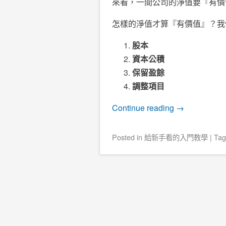
來看，一間公司的淨值要『有價
怎樣的淨值才算『有價值』？我
股本
資本公積
保留盈餘
調整項目
Continue reading
→
Posted
in
給新手看的入門教學
|
Ta
Post navigation