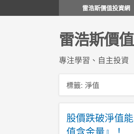
雷浩斯價值投資網
雷浩斯價值
專注學習、自主投資
標籤:
淨值
股價跌破淨值能
值含金量』！