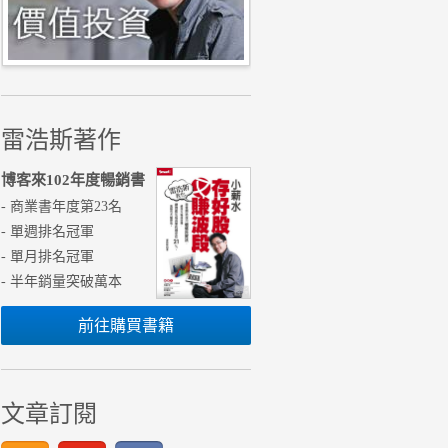
雷浩斯著作
博客來102年度暢銷書
- 商業書年度第23名
- 單週排名冠軍
- 單月排名冠軍
- 半年銷量突破萬本
前往購買書籍
文章訂閱