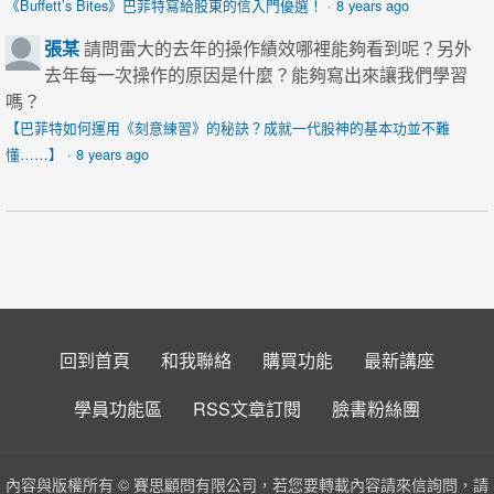
《Buffett’s Bites》巴菲特寫給股東的信入門優選！
·
8 years ago
張某
請問雷大的去年的操作績效哪裡能夠看到呢？另外
去年每一次操作的原因是什麼？能夠寫出來讓我們學習
嗎？
【巴菲特如何運用《刻意練習》的秘訣？成就一代股神的基本功並不難
懂……】
·
8 years ago
回到首頁
和我聯絡
購買功能
最新講座
學員功能區
RSS文章訂閱
臉書粉絲團
內容與版權所有 © 賽思顧問有限公司，若您要轉載內容請來信詢問，請