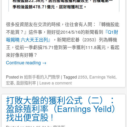
很多投資朋友在交流的時候，往往會有人問：『轉機股能
不能買？』這件事，剛好從2014/5/16的新聞看到
『Q1財
報揭曉 六大天王出列』
，新聞把宏碁（2353）列為轉機
王，從前一季虧損75.71億到第一季獲利111.8萬元，看起
來好像有好轉？
Continue reading
→
Posted
in
給新手看的入門教學
|
Tagged
2353
,
Earnings Yeild
,
宏碁
,
盈餘殖利率
|
Leave a comment
打敗大盤的獲利公式（二）：
盈餘殖利率（Earnings Yeild）
找出便宜股 !