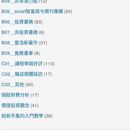
B04＿非常潛力股
(12)
B05＿smart智富與今周刊專欄
(24)
B06＿投資書摘
(63)
B07＿非投資書摘
(6)
B08＿雷浩斯著作
(31)
B09＿推薦書單
(9)
C01＿課程學員好評
(113)
C02＿雜誌媒體採訪
(17)
C03＿其他
(40)
個股財務分析
(17)
價值投資觀念
(41)
給新手看的入門教學
(36)