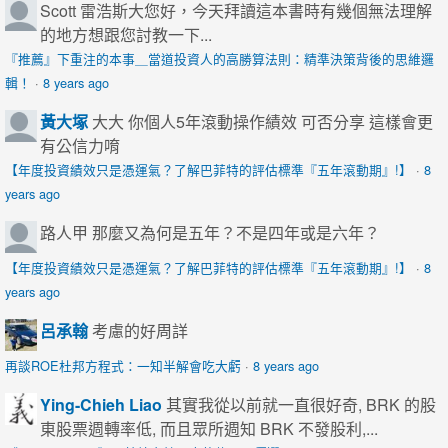
Scott
雷浩斯大您好，今天拜讀這本書時有幾個無法理解
的地方想跟您討教一下...
『推薦』下重注的本事＿當道投資人的高勝算法則：精準決策背後的思維邏
輯！
·
8 years ago
黃大塚
大大 你個人5年滾動操作績效 可否分享 這樣會更
有公信力唷
【年度投資績效只是憑運氣？了解巴菲特的評估標準『五年滾動期』!】
·
8
years ago
路人甲
那麼又為何是五年？不是四年或是六年？
【年度投資績效只是憑運氣？了解巴菲特的評估標準『五年滾動期』!】
·
8
years ago
呂承翰
考慮的好周詳
再談ROE杜邦方程式：一知半解會吃大虧
·
8 years ago
Ying-Chieh Liao
其實我從以前就一直很好奇, BRK 的股
東股票週轉率低, 而且眾所週知 BRK 不發股利,...