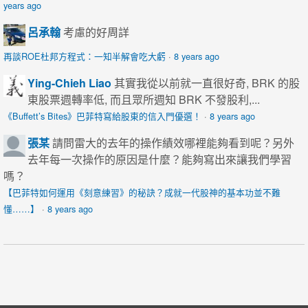
years ago
呂承翰
考慮的好周詳
再談ROE杜邦方程式：一知半解會吃大虧
·
8 years ago
Ying-Chieh Liao
其實我從以前就一直很好奇, BRK 的股
東股票週轉率低, 而且眾所週知 BRK 不發股利,...
《Buffett’s Bites》巴菲特寫給股東的信入門優選！
·
8 years ago
張某
請問雷大的去年的操作績效哪裡能夠看到呢？另外
去年每一次操作的原因是什麼？能夠寫出來讓我們學習
嗎？
【巴菲特如何運用《刻意練習》的秘訣？成就一代股神的基本功並不難
懂……】
·
8 years ago