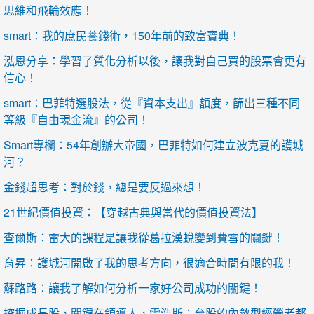
思維和飛輪效應！
smart：我的庶民養錢術，150年前的致富寶典！
泓恩分享：學習了質化分析以後，讓我對自己買的股票會更有
信心！
smart：巴菲特選股法，從『資本支出』額度，篩出三種不同
等級『自由現金流』的公司！
Smart專欄：54年創辦大帝國，巴菲特如何建立波克夏的護城
河？
金錢超思考：對於錢，總是要反過來想！
21世紀價值投資：【穿越古典與當代的價值投資法】
查爾斯：雷大的課程是讓我從葛拉漢蛻變到費雪的關鍵！
育昇：護城河開啟了我的思考方向，很適合時間有限的我！
蘇路路：讓我了解如何分析一家好公司成功的關鍵！
挖掘成長股，關鍵在領導人，雷浩斯：台股的內斂型經營者都