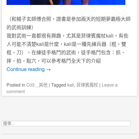
（和楊子玄師傅合照，證書是參加兩天的短期夢霸極大師
的武術訓練）
我對武術一直都很有興趣，尤其是菲律賓魔杖kali，有些
人可能不清楚kali是什麼，kali是一種先練兵器（棍，雙
棍，刀），在練徒手格鬥的武術，徒手格鬥包含：抓、
摔，拍，點穴，可以參考格鬥全天下的介紹
Continue reading
→
Posted
in
C03＿其他
|
Tagged
kali
,
菲律賓魔杖
|
Leave a
comment
Post navigation
搜尋關鍵字: