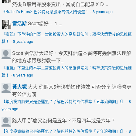
然後Ｂ股用零股來賣出，當成自己配息ＸＤ...
《Buffett’s Bites》巴菲特寫給股東的信入門優選！
·
8 years ago
雷浩斯
Scott您好： 1....
『推薦』下重注的本事＿當道投資人的高勝算法則：精準決策背後的思維邏
輯！
·
8 years ago
Scott
雷浩斯大您好，今天拜讀這本書時有幾個無法理解
的地方想跟您討教一下...
『推薦』下重注的本事＿當道投資人的高勝算法則：精準決策背後的思維邏
輯！
·
8 years ago
黃大塚
大大 你個人5年滾動操作績效 可否分享 這樣會更
有公信力唷
【年度投資績效只是憑運氣？了解巴菲特的評估標準『五年滾動期』!】
·
8
years ago
路人甲
那麼又為何是五年？不是四年或是六年？
【年度投資績效只是憑運氣？了解巴菲特的評估標準『五年滾動期』!】
·
8