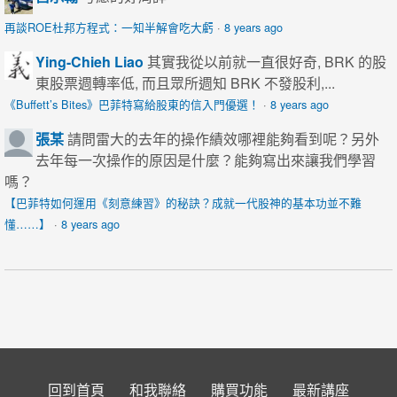
再談ROE杜邦方程式：一知半解會吃大虧
·
8 years ago
Ying-Chieh Liao
其實我從以前就一直很好奇, BRK 的股
東股票週轉率低, 而且眾所週知 BRK 不發股利,...
《Buffett’s Bites》巴菲特寫給股東的信入門優選！
·
8 years ago
張某
請問雷大的去年的操作績效哪裡能夠看到呢？另外
去年每一次操作的原因是什麼？能夠寫出來讓我們學習
嗎？
【巴菲特如何運用《刻意練習》的秘訣？成就一代股神的基本功並不難
懂……】
·
8 years ago
回到首頁
和我聯絡
購買功能
最新講座