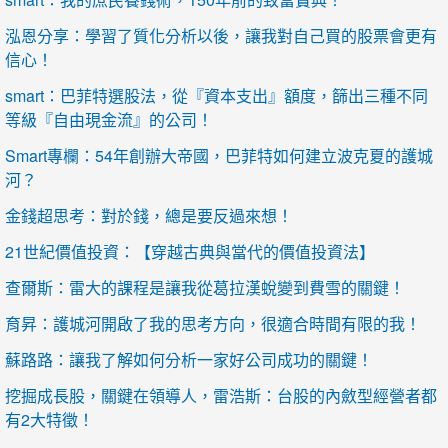
泓恩分享：學習了質化分析以後，讓我對自己買的股票會更有
信心！
smart：巴菲特選股法，從『資本支出』額度，篩出三種不同
等級『自由現金流』的公司！
Smart專欄：54年創辦大帝國，巴菲特如何建立波克夏的護城
河？
金錢超思考：對於錢，總是要反過來想！
21世紀價值投資：【穿越古典與當代的價值投資法】
查爾斯：雷大的課程是讓我從葛拉漢蛻變到費雪的關鍵！
育昇：護城河開啟了我的思考方向，很適合時間有限的我！
蘇路路：讓我了解如何分析一家好公司成功的關鍵！
挖掘成長股，關鍵在領導人，雷浩斯：台股的內斂型經營者都
有2大特徵！