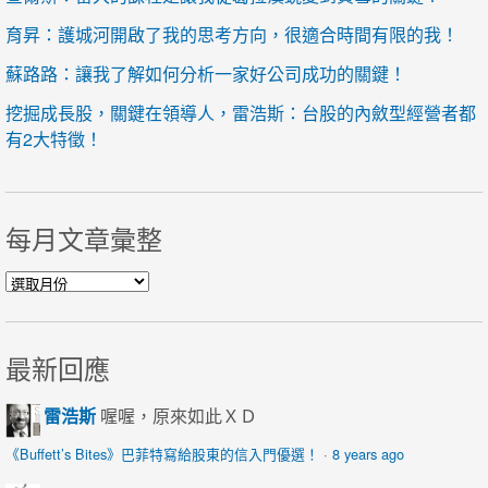
育昇：護城河開啟了我的思考方向，很適合時間有限的我！
蘇路路：讓我了解如何分析一家好公司成功的關鍵！
挖掘成長股，關鍵在領導人，雷浩斯：台股的內斂型經營者都
有2大特徵！
每月文章彙整
每月文章彙整
最新回應
雷浩斯
喔喔，原來如此ＸＤ
《Buffett’s Bites》巴菲特寫給股東的信入門優選！
·
8 years ago