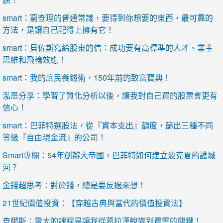
smart：窮查理的普通常識，要得到你想要的東西，最可靠的
方法，是讓自己配得上擁有它！
smart：貝佐斯寫給股東的信：成功要有高標準的人才、業主
思維和飛輪效應！
smart：我的庶民養錢術，150年前的致富寶典！
泓恩分享：學習了質化分析以後，讓我對自己買的股票會更有
信心！
smart：巴菲特選股法，從『資本支出』額度，篩出三種不同
等級『自由現金流』的公司！
Smart專欄：54年創辦大帝國，巴菲特如何建立波克夏的護城
河？
金錢超思考：對於錢，總是要反過來想！
21世紀價值投資：【穿越古典與當代的價值投資法】
查爾斯：雷大的課程是讓我從葛拉漢蛻變到費雪的關鍵！