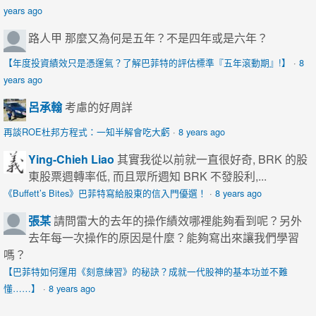
years ago
路人甲
那麼又為何是五年？不是四年或是六年？
【年度投資績效只是憑運氣？了解巴菲特的評估標準『五年滾動期』!】
·
8
years ago
呂承翰
考慮的好周詳
再談ROE杜邦方程式：一知半解會吃大虧
·
8 years ago
Ying-Chieh Liao
其實我從以前就一直很好奇, BRK 的股
東股票週轉率低, 而且眾所週知 BRK 不發股利,...
《Buffett’s Bites》巴菲特寫給股東的信入門優選！
·
8 years ago
張某
請問雷大的去年的操作績效哪裡能夠看到呢？另外
去年每一次操作的原因是什麼？能夠寫出來讓我們學習
嗎？
【巴菲特如何運用《刻意練習》的秘訣？成就一代股神的基本功並不難
懂……】
·
8 years ago