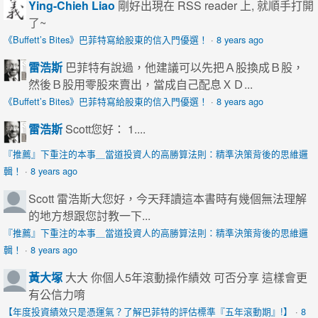
Ying-Chieh Liao
剛好出現在 RSS reader 上, 就順手打開
了~
《Buffett’s Bites》巴菲特寫給股東的信入門優選！
·
8 years ago
雷浩斯
巴菲特有說過，他建議可以先把Ａ股換成Ｂ股，
然後Ｂ股用零股來賣出，當成自己配息ＸＤ...
《Buffett’s Bites》巴菲特寫給股東的信入門優選！
·
8 years ago
雷浩斯
Scott您好： 1....
『推薦』下重注的本事＿當道投資人的高勝算法則：精準決策背後的思維邏
輯！
·
8 years ago
Scott
雷浩斯大您好，今天拜讀這本書時有幾個無法理解
的地方想跟您討教一下...
『推薦』下重注的本事＿當道投資人的高勝算法則：精準決策背後的思維邏
輯！
·
8 years ago
黃大塚
大大 你個人5年滾動操作績效 可否分享 這樣會更
有公信力唷
【年度投資績效只是憑運氣？了解巴菲特的評估標準『五年滾動期』!】
·
8