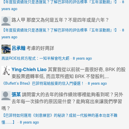
【年度投資績效只是憑運氣？了解巴菲特的評估標準『五年滾動期』!】
·
8
years ago
路人甲
那麼又為何是五年？不是四年或是六年？
【年度投資績效只是憑運氣？了解巴菲特的評估標準『五年滾動期』!】
·
8
years ago
呂承翰
考慮的好周詳
再談ROE杜邦方程式：一知半解會吃大虧
·
8 years ago
Ying-Chieh Liao
其實我從以前就一直很好奇, BRK 的股
東股票週轉率低, 而且眾所週知 BRK 不發股利,...
《Buffett’s Bites》巴菲特寫給股東的信入門優選！
·
8 years ago
張某
請問雷大的去年的操作績效哪裡能夠看到呢？另外
去年每一次操作的原因是什麼？能夠寫出來讓我們學習
嗎？
【巴菲特如何運用《刻意練習》的秘訣？成就一代股神的基本功並不難
懂……】
·
8 years ago