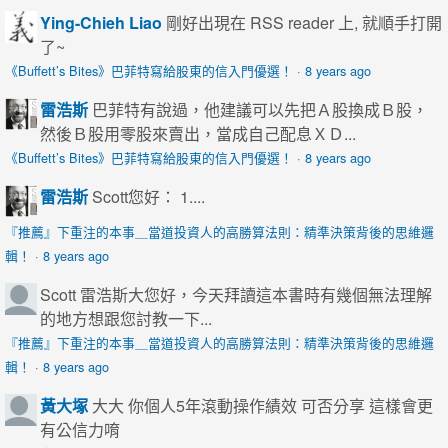
Ying-Chieh Liao
剛好出現在 RSS reader 上, 就順手打開
了~
《Buffett’s Bites》巴菲特寫給股東的信入門優選！
·
8 years ago
雷浩斯
巴菲特有說過，他建議可以先把Ａ股換成Ｂ股，
然後Ｂ股用零股來賣出，當成自己配息ＸＤ...
《Buffett’s Bites》巴菲特寫給股東的信入門優選！
·
8 years ago
雷浩斯
Scott您好： 1....
『推薦』下重注的本事＿當道投資人的高勝算法則：精準決策背後的思維邏
輯！
·
8 years ago
Scott
雷浩斯大您好，今天拜讀這本書時有幾個無法理解
的地方想跟您討教一下...
『推薦』下重注的本事＿當道投資人的高勝算法則：精準決策背後的思維邏
輯！
·
8 years ago
黃大塚
大大 你個人5年滾動操作績效 可否分享 這樣會更
有公信力唷