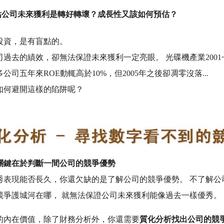
估公司未來獲利是轉好轉壞？成長性又該如何預估？
投資，是有盲點的。
過去的績效，卻無法保證未來獲利一定亮眼。 光碟機產業2001~
公司五年來ROE動輒高於10%，但2005年之後卻凋零沒落...
如何避開這樣的陷阱呢？
關鍵在於判斷一間公司的競爭優勢
秀表現能否長久，你還欠缺的是了解公司的競爭優勢。 不了解公
競爭護城河在哪， 就無法保證公司未來獲利能像過去一樣優秀。
的內在價值，除了財務分析外，你還需要
質化分析找出公司的競