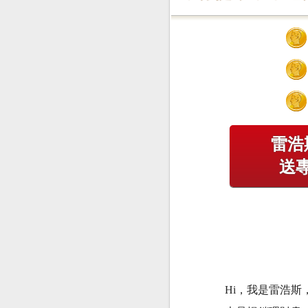
雷浩
送
Hi，我是雷浩