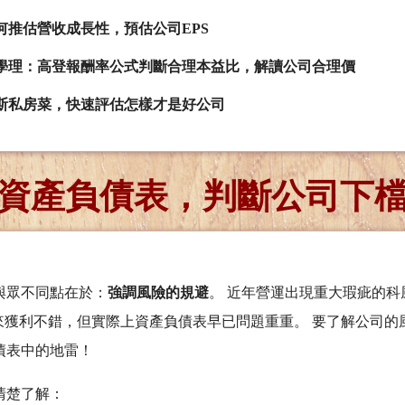
何推估營收成長性，預估公司EPS
學理：高登報酬率公式判斷合理本益比，解讀公司合理價
斯私房菜，快速評估怎樣才是好公司
資產負債表，判斷公司下
與眾不同點在於：
強調風險的規避
。 近年營運出現重大瑕疵的科風(
表面看來獲利不錯，但實際上資產負債表早已問題重重。 要了解公司
債表中的地雷！
清楚了解：