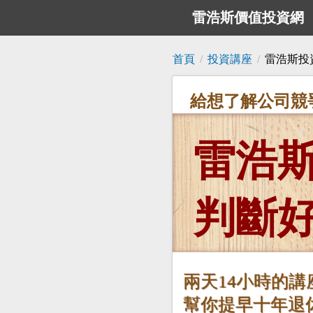
雷浩斯價值投資網
首頁
/
投資講座
/
雷浩斯投資講
給想了解公司競
雷浩
判斷
兩天14小時的講
幫你提早十年退