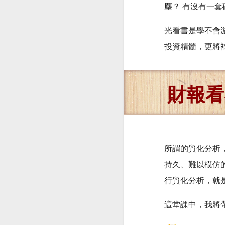
塵？ 有沒有一
光看書是學不會
投資精髓，更將
財報看
所謂的質化分析
持久、難以模仿
行質化分析，就
這堂課中，我將