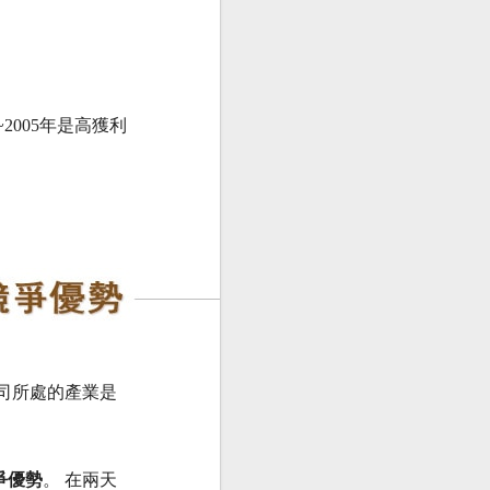
2005年是高獲利
司所處的產業是
爭優勢
。 在兩天