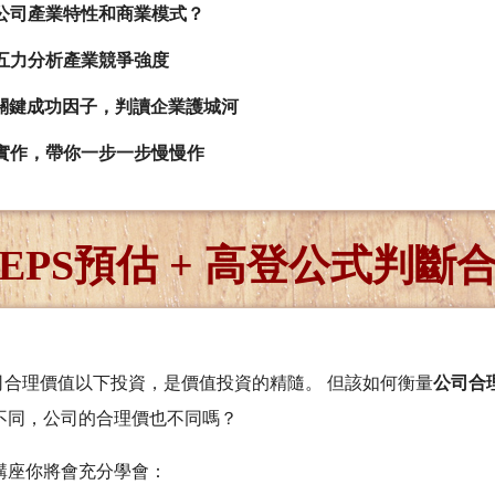
公司產業特性和商業模式？
五力分析產業競爭強度
F關鍵成功因子，判讀企業護城河
實作，帶你一步一步慢慢作
EPS預估 + 高登公式判斷
公司合理價值以下投資，是價值投資的精隨。 但該如何衡量
公司合
不同，公司的合理價也不同嗎？
講座你將會充分學會：