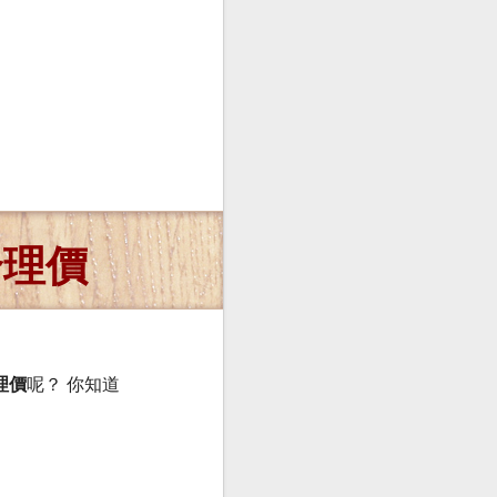
合理價
理價
呢？ 你知道