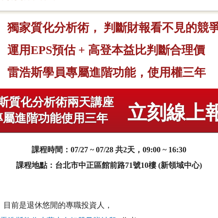
獨家質化分析術， 判斷財報看不見的競
運用EPS預估 + 高登本益比判斷合理價
雷浩斯學員專屬進階功能，使用權三年
斯質化分析術兩天講座
立刻線上
專屬進階功能使用三年
課程時間：07/27 ~ 07/28 共2天，09:00 ~ 16:30
課程地點：台北市中正區館前路71號10樓 (新領域中心)
斯，目前是退休悠閒的專職投資人，