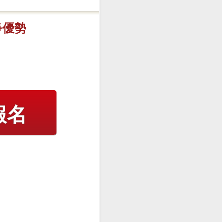
爭優勢
報名