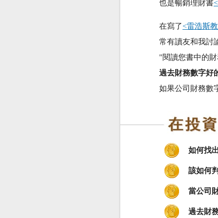
也是暢銷理財書
在寫了
<雷浩斯
常有讀友和我討
"閱讀您書中的
過去財務數字好
如果公司財務數
如何找
該如何
當公司
過去財