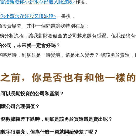
<雷浩斯教你小薪水存好股又賺波段>
作者。
教你小薪水存好股又賺波段>
一書後，
論投資疑問，其中一個問題讓我特別在意：
財務分析流程，讓我對財務健全的公司越來越有感覺。但我始終有
的公司，未來就一定會好嗎？
字轉差時，到底只是一時變壞，還是永久變差？ 我該勇於賣進，
出可以長期投資的公司和產業？
判斷公司合理價值？
財務數據轉差下跌時，到底是該勇於買進還是賣出呢？
務數字很漂亮，但為什麼一買就開始變差了呢？