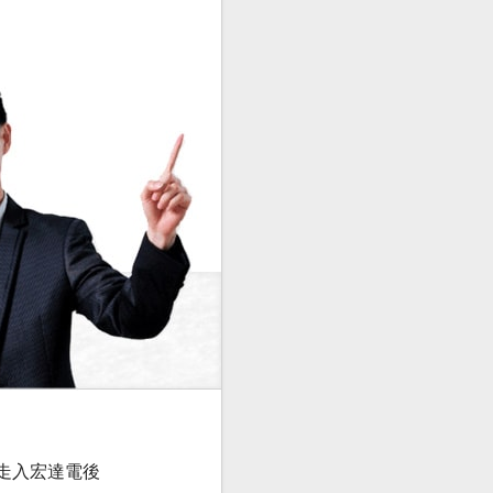
。
走入宏達電後