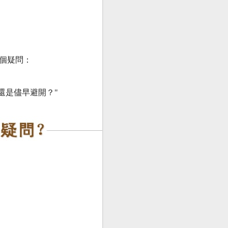
個疑問：
還是儘早避開？"