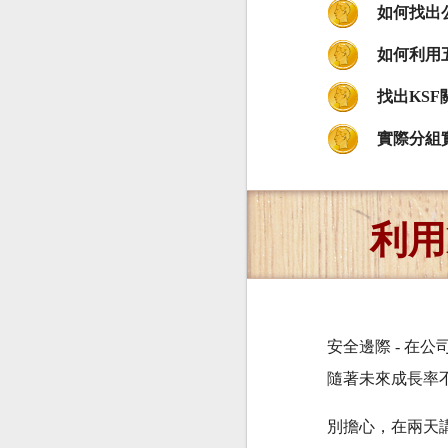
如何找出
如何利用
找出KS
實際分組
利用
安全邊際 - 在
隨著未來成長率
別擔心，在兩天