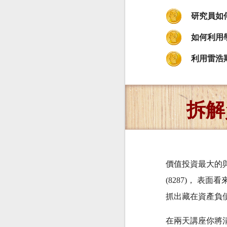
研究員如
如何利用
利用雷浩
拆解
價值投資最大的
(8287)， 
抓出藏在資產負
在兩天講座你將