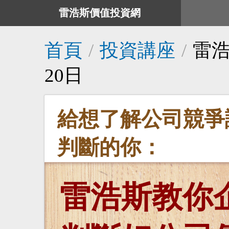
雷浩斯價值投資網
首頁
/
投資講座
/
雷浩
20日
給想了解公司競爭
判斷的你：
雷浩斯教你