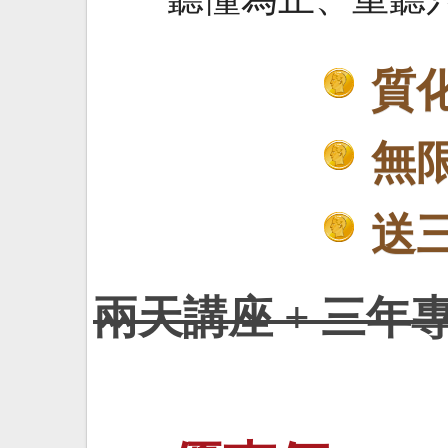
質
無
送
兩天講座 + 三年