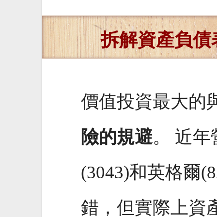
拆解資產負債
價值投資最大的
險的規避
。 近
(3043)和英格爾
錯，但實際上資