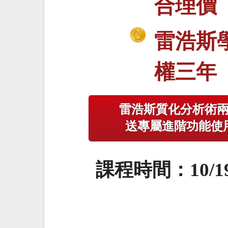
合理價
雷浩斯
權三年
雷浩斯質化分析術
送專屬進階功能使
課程時間：10/19 ~