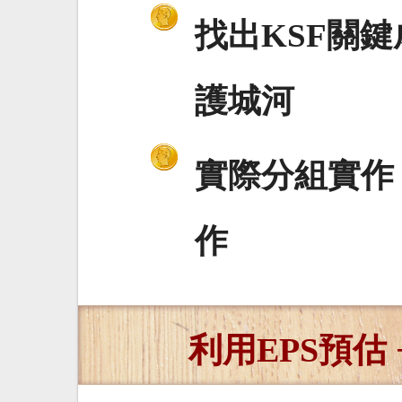
找出KSF關
護城河
實際分組實作
作
利用EPS預估