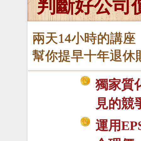
判斷好公司
兩天14小時的講座
幫你提早十年退休
獨家質
見的競
運用EP