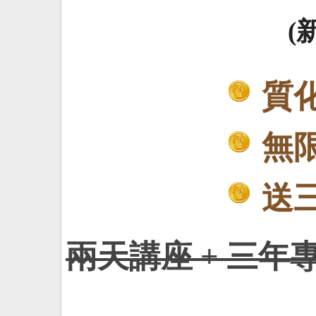
(
質
無
送
兩天講座 + 三年