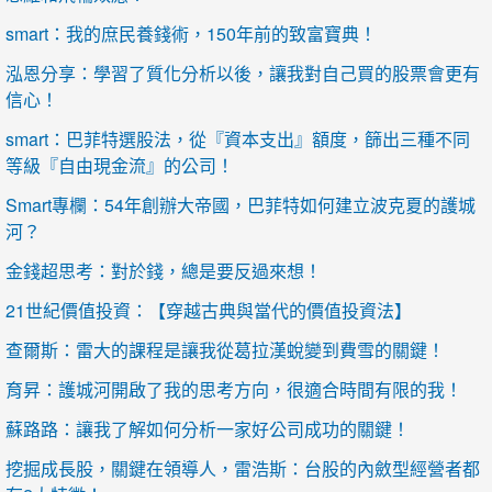
smart：我的庶民養錢術，150年前的致富寶典！
泓恩分享：學習了質化分析以後，讓我對自己買的股票會更有
信心！
smart：巴菲特選股法，從『資本支出』額度，篩出三種不同
等級『自由現金流』的公司！
Smart專欄：54年創辦大帝國，巴菲特如何建立波克夏的護城
河？
金錢超思考：對於錢，總是要反過來想！
21世紀價值投資：【穿越古典與當代的價值投資法】
查爾斯：雷大的課程是讓我從葛拉漢蛻變到費雪的關鍵！
育昇：護城河開啟了我的思考方向，很適合時間有限的我！
蘇路路：讓我了解如何分析一家好公司成功的關鍵！
挖掘成長股，關鍵在領導人，雷浩斯：台股的內斂型經營者都