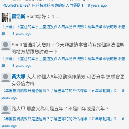
《Buffett’s Bites》巴菲特寫給股東的信入門優選！
·
8 years ago
雷浩斯
Scott您好： 1....
『推薦』下重注的本事＿當道投資人的高勝算法則：精準決策背後的思維邏
輯！
·
8 years ago
Scott
雷浩斯大您好，今天拜讀這本書時有幾個無法理解
的地方想跟您討教一下...
『推薦』下重注的本事＿當道投資人的高勝算法則：精準決策背後的思維邏
輯！
·
8 years ago
黃大塚
大大 你個人5年滾動操作績效 可否分享 這樣會更
有公信力唷
【年度投資績效只是憑運氣？了解巴菲特的評估標準『五年滾動期』!】
·
8
years ago
路人甲
那麼又為何是五年？不是四年或是六年？
【年度投資績效只是憑運氣？了解巴菲特的評估標準『五年滾動期』!】
·
8
years ago