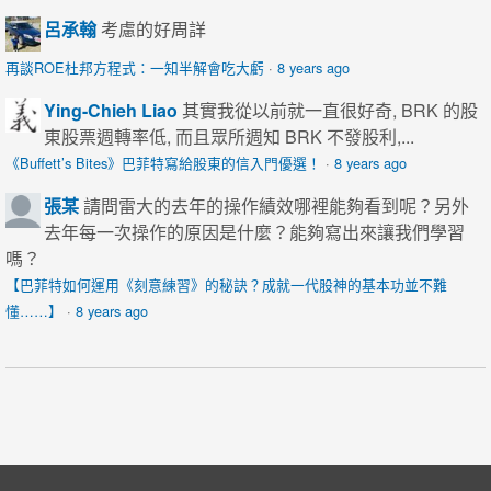
呂承翰
考慮的好周詳
再談ROE杜邦方程式：一知半解會吃大虧
·
8 years ago
Ying-Chieh Liao
其實我從以前就一直很好奇, BRK 的股
東股票週轉率低, 而且眾所週知 BRK 不發股利,...
《Buffett’s Bites》巴菲特寫給股東的信入門優選！
·
8 years ago
張某
請問雷大的去年的操作績效哪裡能夠看到呢？另外
去年每一次操作的原因是什麼？能夠寫出來讓我們學習
嗎？
【巴菲特如何運用《刻意練習》的秘訣？成就一代股神的基本功並不難
懂……】
·
8 years ago