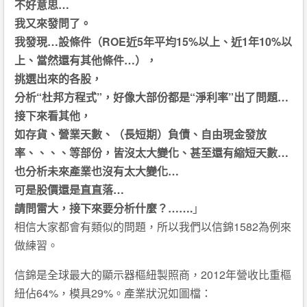
不好意思…
我又來發問了。
我發現…設條件（ROE
近5
年平均15%
以上、近1
年10%
以
上、當然還有其他條件…），
挑選出來的各股，
分析“杜邦方程式”，好像大部份都是“淨利率”出了問題…
接下來看其他，
如存貨、營業天數、（長短期）負債、自由現金發放
率、、、、等部份，皆沒太大變化、甚至還有縮短天數…
也分析未來產業也沒有太大變化…
可是股價還是直直落…
請問雷大，接下來要分析什麼？…….
」
相信大家都會有類似的問題，所以我們以信錦1582為例來
做練習。
信錦是全球最大的顯示器樞紐製照商，2012年營收比重樞
紐佔64%，模具29%。產業狀況如圖檔：