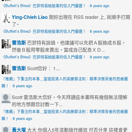
《Buffett’s Bites》巴菲特寫給股東的信入門優選！
·
8 years ago
Ying-Chieh Liao
剛好出現在 RSS reader 上, 就順手打開
了~
《Buffett’s Bites》巴菲特寫給股東的信入門優選！
·
8 years ago
雷浩斯
巴菲特有說過，他建議可以先把Ａ股換成Ｂ股，
然後Ｂ股用零股來賣出，當成自己配息ＸＤ...
《Buffett’s Bites》巴菲特寫給股東的信入門優選！
·
8 years ago
雷浩斯
Scott您好： 1....
『推薦』下重注的本事＿當道投資人的高勝算法則：精準決策背後的思維邏
輯！
·
8 years ago
Scott
雷浩斯大您好，今天拜讀這本書時有幾個無法理解
的地方想跟您討教一下...
『推薦』下重注的本事＿當道投資人的高勝算法則：精準決策背後的思維邏
輯！
·
8 years ago
黃大塚
大大 你個人5年滾動操作績效 可否分享 這樣會更