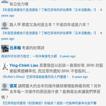
有公信力唷
【年度投資績效只是憑運氣？了解巴菲特的評估標準『五年滾動期』!】
·
8
years ago
路人甲
那麼又為何是五年？不是四年或是六年？
【年度投資績效只是憑運氣？了解巴菲特的評估標準『五年滾動期』!】
·
8
years ago
呂承翰
考慮的好周詳
再談ROE杜邦方程式：一知半解會吃大虧
·
8 years ago
Ying-Chieh Liao
其實我從以前就一直很好奇, BRK 的股
東股票週轉率低, 而且眾所週知 BRK 不發股利,...
《Buffett’s Bites》巴菲特寫給股東的信入門優選！
·
8 years ago
張某
請問雷大的去年的操作績效哪裡能夠看到呢？另外
去年每一次操作的原因是什麼？能夠寫出來讓我們學習
嗎？
【巴菲特如何運用《刻意練習》的秘訣？成就一代股神的基本功並不難