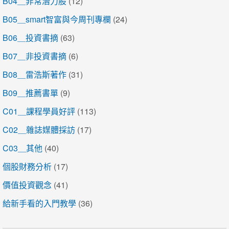
B04＿非常潛力股
(12)
B05＿smart智富與今周刊專欄
(24)
B06＿投資書摘
(63)
B07＿非投資書摘
(6)
B08＿雷浩斯著作
(31)
B09＿推薦書單
(9)
C01＿課程學員好評
(113)
C02＿雜誌媒體採訪
(17)
C03＿其他
(40)
個股財務分析
(17)
價值投資觀念
(41)
給新手看的入門教學
(36)