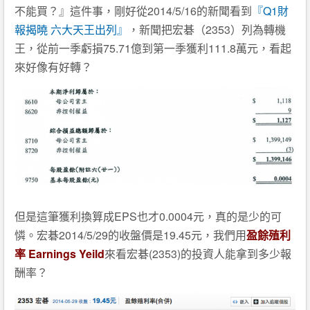
不能買？』這件事，剛好從2014/5/16的新聞看到
『Q1財
報揭曉 六大天王出列』
，新聞把宏碁（2353）列為轉機
王，從前一季虧損75.71億到第一季獲利111.8萬元，看起
來好像有好轉？
但是這筆獲利換算成EPS也才0.0004元，真的是少的可
憐。宏碁2014/5/29的收盤價是19.45元，我們用
盈餘殖利
率 Earnings Yeild
來看宏碁(2353)的投資人能拿到多少報
酬率？