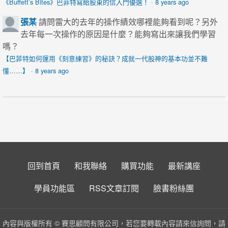
《Buffett’s Bites》巴菲特寫給股東的信入門優選！
·
8 years ago
張某
請問雷大的去年的操作績效哪裡能夠看到呢？另外
去年每一次操作的原因是什麼？能夠寫出來讓我們學習
嗎？
【巴菲特如何運用《刻意練習》的秘訣？成就一代股神的基本功並不難
懂……】
·
8 years ago
回到首頁
和我聯絡
購買功能
最新講座
學員功能區
RSS文章訂閱
臉書粉絲團
內容與版權所有 © 賽思顧問有限公司，若您要轉載內容請來信詢問，請