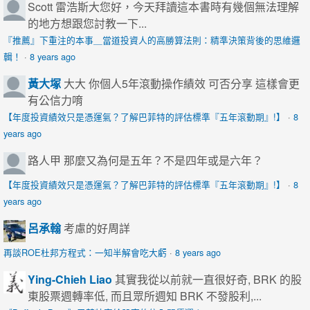
Scott
雷浩斯大您好，今天拜讀這本書時有幾個無法理解
的地方想跟您討教一下...
『推薦』下重注的本事＿當道投資人的高勝算法則：精準決策背後的思維邏
輯！
·
8 years ago
黃大塚
大大 你個人5年滾動操作績效 可否分享 這樣會更
有公信力唷
【年度投資績效只是憑運氣？了解巴菲特的評估標準『五年滾動期』!】
·
8
years ago
路人甲
那麼又為何是五年？不是四年或是六年？
【年度投資績效只是憑運氣？了解巴菲特的評估標準『五年滾動期』!】
·
8
years ago
呂承翰
考慮的好周詳
再談ROE杜邦方程式：一知半解會吃大虧
·
8 years ago
Ying-Chieh Liao
其實我從以前就一直很好奇, BRK 的股
東股票週轉率低, 而且眾所週知 BRK 不發股利,...