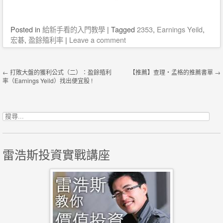
Posted
in
給新手看的入門教學
|
Tagged
2353
,
Earnings Yeild
,
宏碁
,
盈餘殖利率
|
Leave a comment
Post navigation
←
打敗大盤的獲利公式（二）：盈餘殖利
【推薦】查理・孟格的推薦書單
→
率（Earnings Yeild）找出便宜股 !
搜尋關鍵字:
雷浩斯投資實戰講座