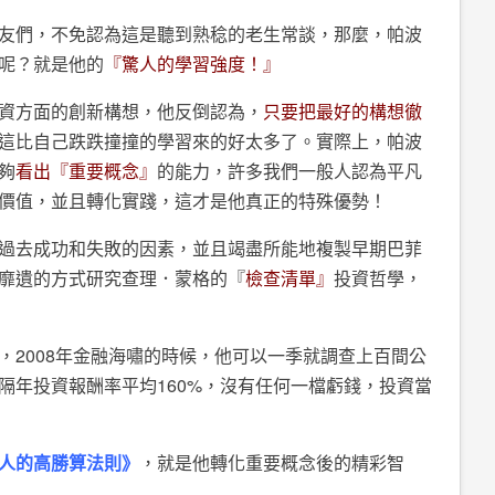
友們，不免認為這是聽到熟稔的老生常談，那麼，帕波
呢？就是他的
『驚人的學習強度！』
資方面的創新構想，他反倒認為，
只要把最好的構想徹
這比自己跌跌撞撞的學習來的好太多了。實際上，帕波
夠
看出『重要概念』
的能力，許多我們一般人認為平凡
價值，並且轉化實踐，這才是他真正的特殊優勢！
過去成功和失敗的因素，並且竭盡所能地複製早期巴菲
靡遺的方式研究查理．蒙格的『
檢查清單』
投資哲學，
，2008年金融海嘯的時候，他可以一季就調查上百間公
隔年投資報酬率平均160%，沒有任何一檔虧錢，投資當
人的高勝算法則》
，就是他轉化重要概念後的精彩智