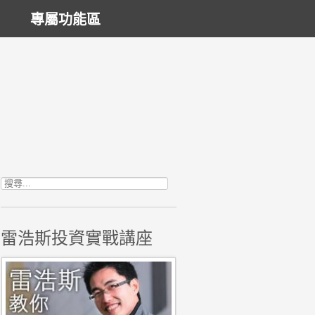
專屬功能區
搜尋關鍵字:
雷浩斯投資實戰講座