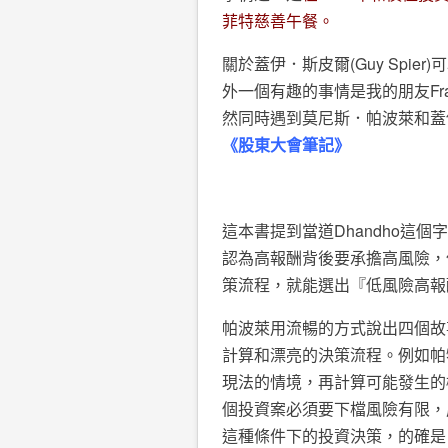
菲特慈善午餐。
關於蓋伊．斯皮爾(Guy Spier
外一個有趣的事情是我的朋友Frank L
然同時遇到莫尼斯．帕波萊和蓋
《股東大會筆記》
這本書提到當道Dhandho這個
認為高報酬背後要承擔高風險，
策流程，就能選出『低風險高報
帕波萊用流暢的方式說出四個故
計算和漂亮的決策流程。例如帕
現法的情境，再計算可能發生的
個投資案必須要下檔風險有限，
這種條件下的投資決策，的確是