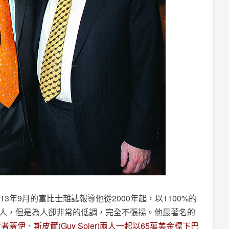
3年9月的富比士雜誌報導他從2000年起，以1100%的
人，但是為人卻非常的低調，完全不張揚。他最著名的
者蓋伊．斯皮爾(Guy Spier)兩人一起以65萬美金標下巴