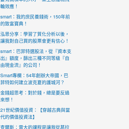
輪效應！
smart：我的庶民養錢術，150年前
的致富寶典！
泓恩分享：學習了質化分析以後，
讓我對自己買的股票會更有信心！
smart：巴菲特選股法，從『資本支
出』額度，篩出三種不同等級『自
由現金流』的公司！
Smart專欄：54年創辦大帝國，巴
菲特如何建立波克夏的護城河？
金錢超思考：對於錢，總是要反過
來想！
21世紀價值投資：【穿越古典與當
代的價值投資法】
查爾斯：雷大的課程是讓我從葛拉