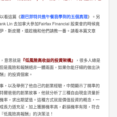
)可以看這篇《
跟巴菲特共進午餐我學到的五個真理
》。另
in 去加拿大參加Fairfax Financial 股東會的時候竟
伊．斯皮爾，還趁機和他們請教一番。請看本篇文章
字，意思就是
『低風險高收益的投資架構』
，很多人總是
但是風險和報酬絕非一體兩面，如果你能仔細的做出決
酬』的投資個案。
事，以及舉例了他自己的創業經驗，中間顯示了精準的
特爾爸爸的創業故事，他就分析了三種自由現金流量折
機率，求出期望值。這種方式就是價值投資的概念，一
成長力道充足，加上獲勝機率高，虧損機率有限，符合
『低風險高報酬』的決策法！