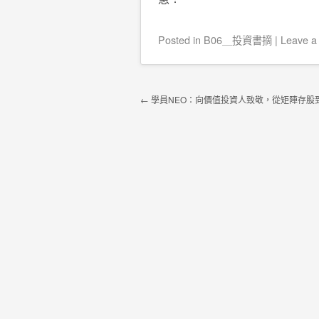
Posted
in
B06＿投資書摘
|
Leave a
Post navigation
←
學員NEO：向價值投資人致敬，從矩陣存股