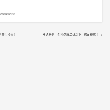
 comment
到質化分析！
今週特刊：矩陣選股法找到下一檔台積電！
→