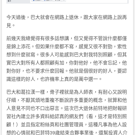
今天過後，巴大就會在網路上退休，跟大家在網路上說再
見。
前幾天我總覺得有很多話想講，但又覺得不管說什麼都僅
是錦上添花。但如果什麼都不寫，感覺又很不對勁，索性
想到什麼就寫。很多人可能感到巴大對我特別照顧，但其
實巴大對所有人都照顧有加，你對他好，他不會忘記，他
對你好，也不要求什麼回報。他就是個很好的好人，要認
識這樣的好人，也許機率上真的是萬中選一。
巴大和葛拉漢一樣，骨子裡就是為人師表，有耐心又說明
仔細，不厭其煩地重複不斷說許多重要的概念，就算和他
人意見不同也不口出惡言。這次巴大退休前特地把財報研
習社內建立許多資料給認真的網友們（看，這才是特別照
顧！）並且指定粉絲頁和社團管理員，這種凡事為他人設
想的心情就和巴菲特39歲結束合夥事業後，還幫投資人介