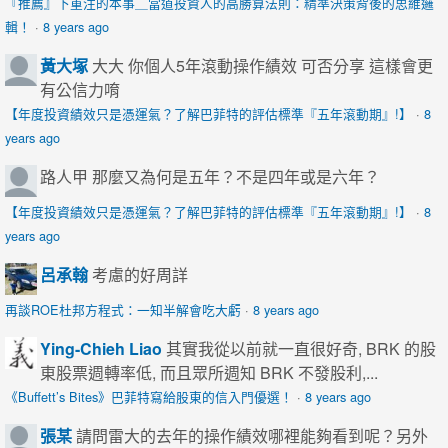
『推薦』下重注的本事＿當道投資人的高勝算法則：精準決策背後的思維邏
輯！
·
8 years ago
黃大塚
大大 你個人5年滾動操作績效 可否分享 這樣會更
有公信力唷
【年度投資績效只是憑運氣？了解巴菲特的評估標準『五年滾動期』!】
·
8
years ago
路人甲
那麼又為何是五年？不是四年或是六年？
【年度投資績效只是憑運氣？了解巴菲特的評估標準『五年滾動期』!】
·
8
years ago
呂承翰
考慮的好周詳
再談ROE杜邦方程式：一知半解會吃大虧
·
8 years ago
Ying-Chieh Liao
其實我從以前就一直很好奇, BRK 的股
東股票週轉率低, 而且眾所週知 BRK 不發股利,...
《Buffett’s Bites》巴菲特寫給股東的信入門優選！
·
8 years ago
張某
請問雷大的去年的操作績效哪裡能夠看到呢？另外