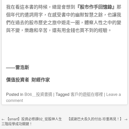
我在看這本書的時候，總是會想到
『股市作手回憶錄』
那
個年代的遣詞用字，在感受書中的幽默智慧之餘，也讓我
們在過去的股市歷史之旅中遊走一圈，體察人性之中的變
與不變，樂趣和辛苦，還有用金錢也買不到的經驗。
——雷浩斯
價值投資者 財經作家
Posted
in
B06＿投資書摘
|
Tagged
客戶的遊艇在哪裡
|
Leave a
comment
Post navigation
←
【smart】投資必修課02_從股神人生
【感謝巴大長久的付出-珍重再見！】
→
三階段學成功關鍵！