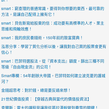
smart：窮查理的普通常識，要得到你想要的東西，最可靠的
方法，是讓自己配得上擁有它！
smart：貝佐斯寫給股東的信：成功要有高標準的人才、業主
思維和飛輪效應！
smart：我的庶民養錢術，150年前的致富寶典！
泓恩分享：學習了質化分析以後，讓我對自己買的股票會更有
信心！
smart：巴菲特選股法，從『資本支出』額度，篩出三種不同
等級『自由現金流』的公司！
Smart專欄：54年創辦大帝國，巴菲特如何建立波克夏的護城
河？
金錢超思考：對於錢，總是要反過來想！
21世紀價值投資：【穿越古典與當代的價值投資法】
查爾斯：雷大的課程是讓我從葛拉漢蛻變到費雪的關鍵！