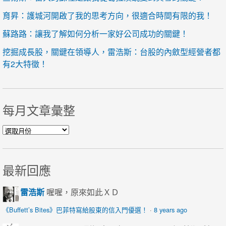
育昇：護城河開啟了我的思考方向，很適合時間有限的我！
蘇路路：讓我了解如何分析一家好公司成功的關鍵！
挖掘成長股，關鍵在領導人，雷浩斯：台股的內斂型經營者都
有2大特徵！
每月文章彙整
每月文章彙整
最新回應
雷浩斯
喔喔，原來如此ＸＤ
《Buffett’s Bites》巴菲特寫給股東的信入門優選！
·
8 years ago