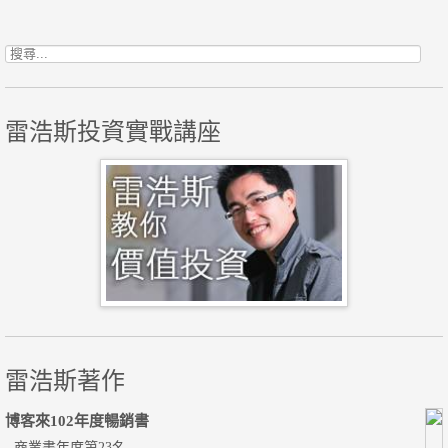
搜尋關鍵字:
雷浩斯投資實戰講座
雷浩斯著作
博客來102年度暢銷書
- 商業書年度第23名