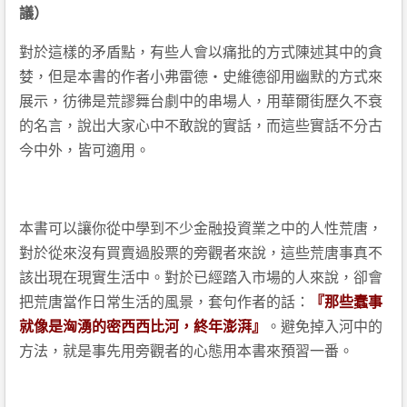
議）
對於這樣的矛盾點，有些人會以痛批的方式陳述其中的貪
婪，但是本書的作者小弗雷德・史維德卻用幽默的方式來
展示，彷彿是荒謬舞台劇中的串場人，用華爾街歷久不衰
的名言，說出大家心中不敢說的實話，而這些實話不分古
今中外，皆可適用。
本書可以讓你從中學到不少金融投資業之中的人性荒唐，
對於從來沒有買賣過股票的旁觀者來說，這些荒唐事真不
該出現在現實生活中。對於已經踏入市場的人來說，卻會
把荒唐當作日常生活的風景，套句作者的話：
『那些蠢事
就像是洶湧的密西西比河，終年澎湃』
。避免掉入河中的
方法，就是事先用旁觀者的心態用本書來預習一番。