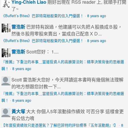
Ying-Chieh Liao
剛好出現在 RSS reader 上, 就順手打開
了~
《Buffett’s Bites》巴菲特寫給股東的信入門優選！
·
8 years ago
雷浩斯
巴菲特有說過，他建議可以先把Ａ股換成Ｂ股，
然後Ｂ股用零股來賣出，當成自己配息ＸＤ...
《Buffett’s Bites》巴菲特寫給股東的信入門優選！
·
8 years ago
雷浩斯
Scott您好： 1....
『推薦』下重注的本事＿當道投資人的高勝算法則：精準決策背後的思維邏
輯！
·
8 years ago
Scott
雷浩斯大您好，今天拜讀這本書時有幾個無法理解
的地方想跟您討教一下...
『推薦』下重注的本事＿當道投資人的高勝算法則：精準決策背後的思維邏
輯！
·
8 years ago
黃大塚
大大 你個人5年滾動操作績效 可否分享 這樣會更
有公信力唷
【年度投資績效只是憑運氣？了解巴菲特的評估標準『五年滾動期』!】
·
8