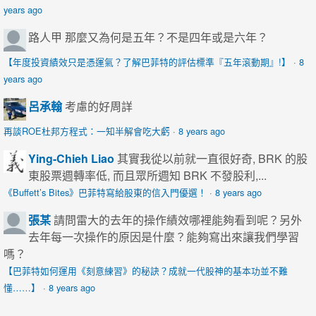
years ago
路人甲
那麼又為何是五年？不是四年或是六年？
【年度投資績效只是憑運氣？了解巴菲特的評估標準『五年滾動期』!】
·
8
years ago
呂承翰
考慮的好周詳
再談ROE杜邦方程式：一知半解會吃大虧
·
8 years ago
Ying-Chieh Liao
其實我從以前就一直很好奇, BRK 的股
東股票週轉率低, 而且眾所週知 BRK 不發股利,...
《Buffett’s Bites》巴菲特寫給股東的信入門優選！
·
8 years ago
張某
請問雷大的去年的操作績效哪裡能夠看到呢？另外
去年每一次操作的原因是什麼？能夠寫出來讓我們學習
嗎？
【巴菲特如何運用《刻意練習》的秘訣？成就一代股神的基本功並不難
懂……】
·
8 years ago