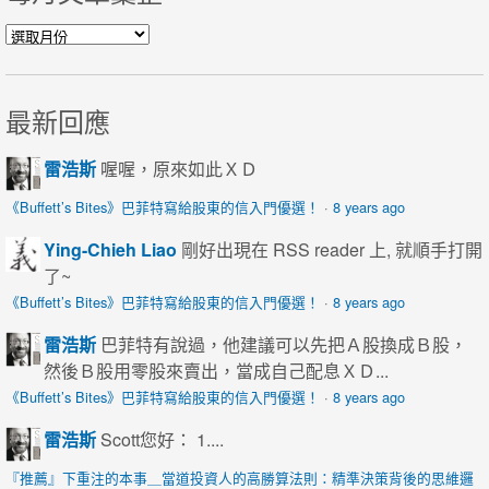
每月文章彙整
最新回應
雷浩斯
喔喔，原來如此ＸＤ
《Buffett’s Bites》巴菲特寫給股東的信入門優選！
·
8 years ago
Ying-Chieh Liao
剛好出現在 RSS reader 上, 就順手打開
了~
《Buffett’s Bites》巴菲特寫給股東的信入門優選！
·
8 years ago
雷浩斯
巴菲特有說過，他建議可以先把Ａ股換成Ｂ股，
然後Ｂ股用零股來賣出，當成自己配息ＸＤ...
《Buffett’s Bites》巴菲特寫給股東的信入門優選！
·
8 years ago
雷浩斯
Scott您好： 1....
『推薦』下重注的本事＿當道投資人的高勝算法則：精準決策背後的思維邏