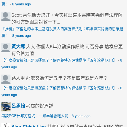
輯！
·
8 years ago
Scott
雷浩斯大您好，今天拜讀這本書時有幾個無法理解
的地方想跟您討教一下...
『推薦』下重注的本事＿當道投資人的高勝算法則：精準決策背後的思維邏
輯！
·
8 years ago
黃大塚
大大 你個人5年滾動操作績效 可否分享 這樣會更
有公信力唷
【年度投資績效只是憑運氣？了解巴菲特的評估標準『五年滾動期』!】
·
8
years ago
路人甲
那麼又為何是五年？不是四年或是六年？
【年度投資績效只是憑運氣？了解巴菲特的評估標準『五年滾動期』!】
·
8
years ago
呂承翰
考慮的好周詳
再談ROE杜邦方程式：一知半解會吃大虧
·
8 years ago
Ying-Chieh Liao
其實我從以前就一直很好奇, BRK 的股