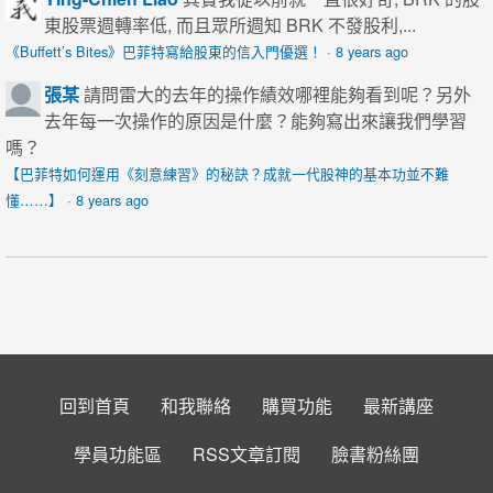
東股票週轉率低, 而且眾所週知 BRK 不發股利,...
《Buffett’s Bites》巴菲特寫給股東的信入門優選！
·
8 years ago
張某
請問雷大的去年的操作績效哪裡能夠看到呢？另外
去年每一次操作的原因是什麼？能夠寫出來讓我們學習
嗎？
【巴菲特如何運用《刻意練習》的秘訣？成就一代股神的基本功並不難
懂……】
·
8 years ago
回到首頁
和我聯絡
購買功能
最新講座
學員功能區
RSS文章訂閱
臉書粉絲團