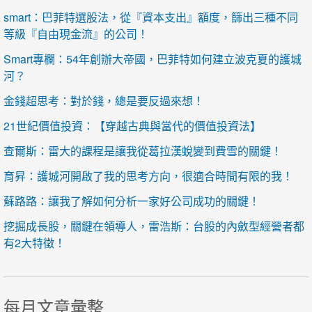
smart：巴菲特選股法，從『資本支出』額度，篩出三種不同
等級『自由現金流』的公司！
Smart專欄：54年創辦大帝國，巴菲特如何建立波克夏的護城
河？
金錢超思考：對於錢，總是要反過來想！
21世紀價值投資：【穿越古典與當代的價值投資法】
查爾斯：雷大的課程是讓我從葛拉漢蛻變到費雪的關鍵！
育昇：護城河開啟了我的思考方向，很適合時間有限的我！
蘇路路：讓我了解如何分析一家好公司成功的關鍵！
挖掘成長股，關鍵在領導人，雷浩斯：台股的內斂型經營者都
有2大特徵！
每月文章彙整