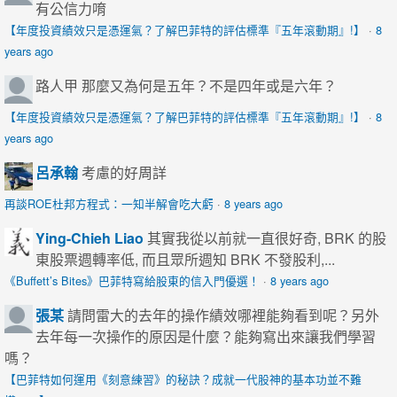
有公信力唷
【年度投資績效只是憑運氣？了解巴菲特的評估標準『五年滾動期』!】
·
8
years ago
路人甲
那麼又為何是五年？不是四年或是六年？
【年度投資績效只是憑運氣？了解巴菲特的評估標準『五年滾動期』!】
·
8
years ago
呂承翰
考慮的好周詳
再談ROE杜邦方程式：一知半解會吃大虧
·
8 years ago
Ying-Chieh Liao
其實我從以前就一直很好奇, BRK 的股
東股票週轉率低, 而且眾所週知 BRK 不發股利,...
《Buffett’s Bites》巴菲特寫給股東的信入門優選！
·
8 years ago
張某
請問雷大的去年的操作績效哪裡能夠看到呢？另外
去年每一次操作的原因是什麼？能夠寫出來讓我們學習
嗎？
【巴菲特如何運用《刻意練習》的秘訣？成就一代股神的基本功並不難