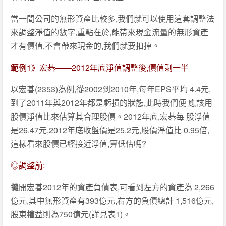
當一間公司的無形資產比較多,我們就可以使用這套調整法
來調整淨值的數字,重點在於,能帶來現金流量的無形資產
才有價值,不會帶來現金的,我們就要扣掉。
範例1》宏碁——2012年底淨值調整後,價值剩一半
以宏碁(2353)為例,從2002到2010年,每年EPS平均 4.4元,
到了2011年與2012年都是虧損的狀態,此時我們便 應該用
股價淨值比來估算其合理股價。2012年底,宏碁每 股淨值
是26.47元,2012年底收盤價是25.2元,股價淨值比 0.95倍,
這樣看來股價已經接近淨值,算低估嗎?
◎調整前:
攤開宏碁2012年的資產負債表,可看到左方的資產為 2,266
億元,其中無形資產有393億元,右方的負債總計 1,516億元,
股東權益則為750億元(詳見表1)。