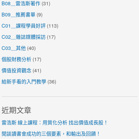
B08＿雷浩斯著作
(31)
B09＿推薦書單
(9)
C01＿課程學員好評
(113)
C02＿雜誌媒體採訪
(17)
C03＿其他
(40)
個股財務分析
(17)
價值投資觀念
(41)
給新手看的入門教學
(36)
近期文章
雷浩斯 線上課程：用質化分析 找出價值成長股！
閒談讀書會成功的三個要素，和輸出及回饋！