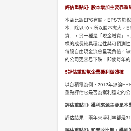
評估重點
5
》
股本增加主要靠盈
本益比跟EPS有關，EPS等
本」除以10。所以股本愈大，
資」，另一種是「現金增資」。
樣的成長較具穩定性與可預測性
每股自由現金流會呈現負值。缺
的公司更容易下跌，即使每年的
5
評估重點幫企業獲利做體檢
以台積電為例，2012年無論E
重點評估它是否為獲利穩定的公
評估重點
1
》獲利來源主要是本
評估結果：兩年來淨利率都是31
評估重點
2
》和營收比較，獲利