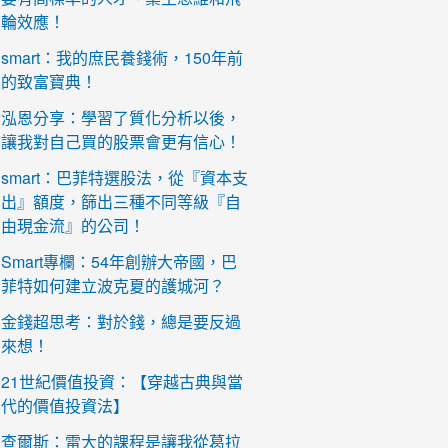
輪效應！
smart：我的庶民養錢術，150年前
的致富寶典！
泓恩分享：學習了質化分析以後，
讓我對自己買的股票會更有信心！
smart：巴菲特選股法，從『資本支
出』額度，篩出三種不同等級『自
由現金流』的公司！
Smart專欄：54年創辦大帝國，巴
菲特如何建立波克夏的護城河？
金錢超思考：對於錢，總是要反過
來想！
21世紀價值投資：【穿越古典與當
代的價值投資法】
查爾斯：雷大的課程是讓我從葛拉