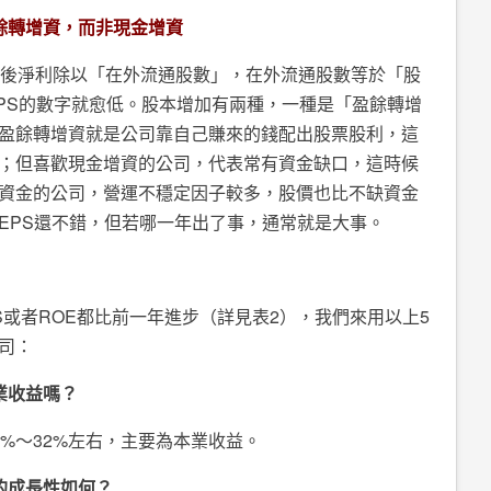
餘轉增資，而非現金增資
於稅後淨利除以「在外流通股數」，在外流通股數等於「股
EPS的數字就愈低。股本增加有兩種，一種是「盈餘轉增
盈餘轉增資就是公司靠自己賺來的錢配出股票股利，這
；但喜歡現金增資的公司，代表常有資金缺口，這時候
資金的公司，營運不穩定因子較多，股價也比不缺資金
EPS還不錯，但若哪一年出了事，通常就是大事。
PS或者ROE都比前一年進步（詳見表2），我們來用以上5
司：
業收益嗎？
%～32%左右，主要為本業收益。
的成長性如何？