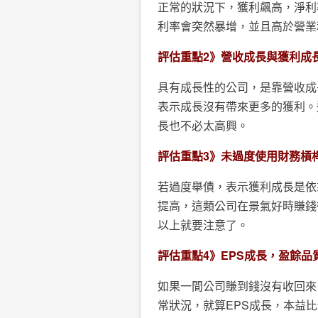
正常的狀況下，獲利飆高，淨利
利率會突然暴增，並且高於營業
評估重點
2
》營收成長與獲利成
具有成長性的公司，是靠營收成
表示成長沒有帶來更多的獲利。
長也不必太高興。
評估重點
3
》未過度使用財務槓
若過度舉債，表示獲利成長是依
提高，這類公司在景氣好時賺錢
以上就要注意了。
評估重點
4
》
EPS
成長，盈餘品
如果一間公司賺到錢沒有收回來
常狀況，就算EPS成長，本益