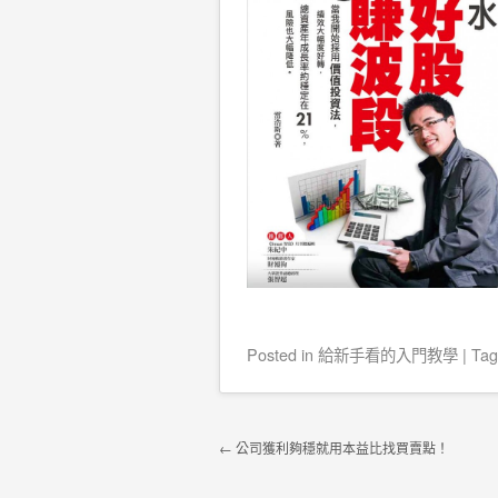
Posted
in
給新手看的入門教學
|
Ta
Post navigation
←
公司獲利夠穩就用本益比找買賣點！