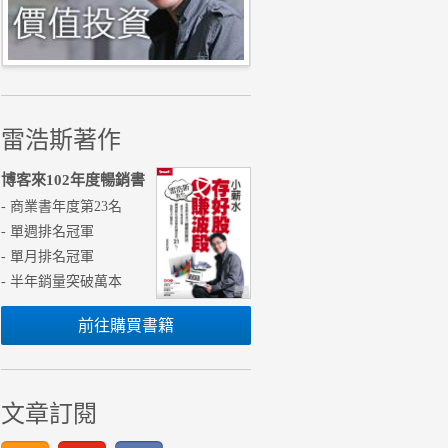
雷浩斯著作
博客來102年度暢銷書
- 商業書年度第23名
- 單週排名冠軍
- 單月排名冠軍
- 半年銷量突破萬本
前往購買書籍
文章訂閱