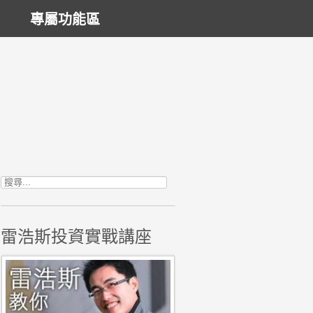
專屬功能區
搜尋關鍵字:
雷浩斯投資實戰講座