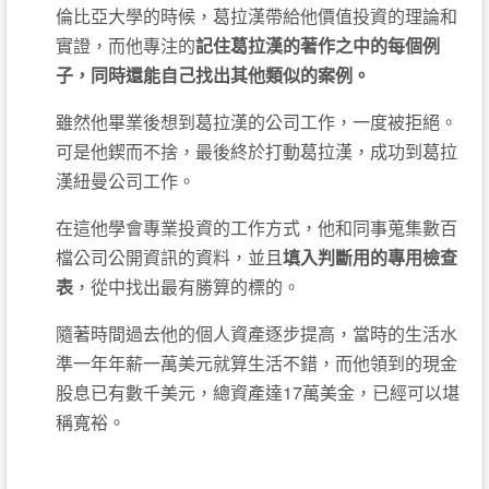
倫比亞大學的時候，葛拉漢帶給他價值投資的理論和
實證，而他專注的
記住葛拉漢的著作之中的每個例
子，同時還能自己找出其他類似的案例。
雖然他畢業後想到葛拉漢的公司工作，一度被拒絕。
可是他鍥而不捨，最後終於打動葛拉漢，成功到葛拉
漢紐曼公司工作。
在這他學會專業投資的工作方式，他和同事蒐集數百
檔公司公開資訊的資料，並且
填入判斷用的專用檢查
表
，從中找出最有勝算的標的。
隨著時間過去他的個人資產逐步提高，當時的生活水
準一年年薪一萬美元就算生活不錯，而他領到的現金
股息已有數千美元，總資產達17萬美金，已經可以堪
稱寬裕。