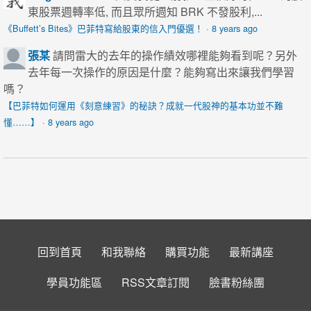
東股票週轉率低, 而且眾所週知 BRK 不發股利,...
《Buffett’s Bites》巴菲特寫給股東的信入門優選！
·
8 years ago
張某
請問雷大的去年的操作績效哪裡能夠看到呢？另外
去年每一次操作的原因是什麼？能夠寫出來讓我們學習
嗎？
【巴菲特如何運用《刻意練習》的秘訣？成就一代股神的基本功並不難
懂……】
·
8 years ago
回到首頁
和我聯絡
購買功能
最新講座
學員功能區
RSS文章訂閱
臉書粉絲團