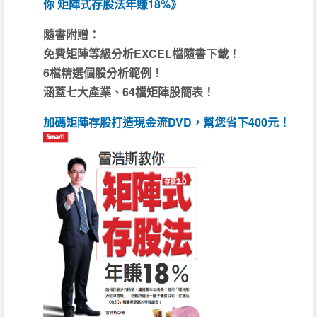
你 矩陣式存股法年賺18%》
隨書附贈：
免費矩陣等級分析EXCEL檔隨書下載！
6檔精選個股分析範例！
涵蓋七大產業、64檔矩陣股簡表！
加碼矩陣存股打造現金流DVD，幫您省下400元！