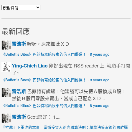
每月文章彙整
最新回應
雷浩斯
喔喔，原來如此ＸＤ
《Buffett’s Bites》巴菲特寫給股東的信入門優選！
·
8 years ago
Ying-Chieh Liao
剛好出現在 RSS reader 上, 就順手打開
了~
《Buffett’s Bites》巴菲特寫給股東的信入門優選！
·
8 years ago
雷浩斯
巴菲特有說過，他建議可以先把Ａ股換成Ｂ股，
然後Ｂ股用零股來賣出，當成自己配息ＸＤ...
《Buffett’s Bites》巴菲特寫給股東的信入門優選！
·
8 years ago
雷浩斯
Scott您好： 1....
『推薦』下重注的本事＿當道投資人的高勝算法則：精準決策背後的思維邏