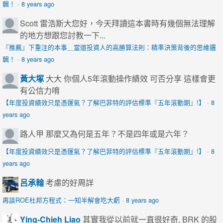
輯！
·
8 years ago
Scott
雷浩斯大您好，今天拜讀這本書時有幾個無法理解
的地方想跟您討教一下...
『推薦』下重注的本事＿當道投資人的高勝算法則：精準決策背後的思維邏
輯！
·
8 years ago
黃大塚
大大 你個人5年滾動操作績效 可否分享 這樣會更
有公信力唷
【年度投資績效只是憑運氣？了解巴菲特的評估標準『五年滾動期』!】
·
8
years ago
路人甲
那麼又為何是五年？不是四年或是六年？
【年度投資績效只是憑運氣？了解巴菲特的評估標準『五年滾動期』!】
·
8
years ago
呂承翰
考慮的好周詳
再談ROE杜邦方程式：一知半解會吃大虧
·
8 years ago
Ying-Chieh Liao
其實我從以前就一直很好奇, BRK 的股