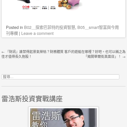
Posted
in
B02＿探索巴菲特的投資智慧
,
B05＿smart智富與今周
刊專欄
|
Leave a comment
Post navigation
←
『財訊』誰禁得起景氣榮枯？財務體質
客戶的遊艇在哪裡？好吧。也可以稱之為
佳才值得長久抱股！
「揭開華爾街真面目」！
→
搜尋關鍵字:
雷浩斯投資實戰講座