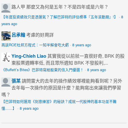
路人甲
那麼又為何是五年？不是四年或是六年？
【年度投資績效只是憑運氣？了解巴菲特的評估標準『五年滾動期』!】
·
8
years ago
呂承翰
考慮的好周詳
再談ROE杜邦方程式：一知半解會吃大虧
·
8 years ago
Ying-Chieh Liao
其實我從以前就一直很好奇, BRK 的股
東股票週轉率低, 而且眾所週知 BRK 不發股利,...
《Buffett’s Bites》巴菲特寫給股東的信入門優選！
·
8 years ago
張某
請問雷大的去年的操作績效哪裡能夠看到呢？另外
去年每一次操作的原因是什麼？能夠寫出來讓我們學習
嗎？
【巴菲特如何運用《刻意練習》的秘訣？成就一代股神的基本功並不難
懂……】
·
8 years ago