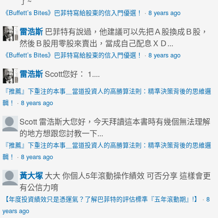
了~
《Buffett’s Bites》巴菲特寫給股東的信入門優選！
·
8 years ago
雷浩斯
巴菲特有說過，他建議可以先把Ａ股換成Ｂ股，
然後Ｂ股用零股來賣出，當成自己配息ＸＤ...
《Buffett’s Bites》巴菲特寫給股東的信入門優選！
·
8 years ago
雷浩斯
Scott您好： 1....
『推薦』下重注的本事＿當道投資人的高勝算法則：精準決策背後的思維邏
輯！
·
8 years ago
Scott
雷浩斯大您好，今天拜讀這本書時有幾個無法理解
的地方想跟您討教一下...
『推薦』下重注的本事＿當道投資人的高勝算法則：精準決策背後的思維邏
輯！
·
8 years ago
黃大塚
大大 你個人5年滾動操作績效 可否分享 這樣會更
有公信力唷
【年度投資績效只是憑運氣？了解巴菲特的評估標準『五年滾動期』!】
·
8
years ago