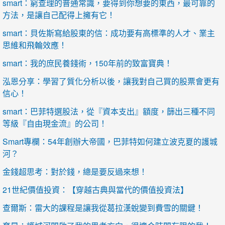
smart：窮查理的普通常識，要得到你想要的東西，最可靠的
方法，是讓自己配得上擁有它！
smart：貝佐斯寫給股東的信：成功要有高標準的人才、業主
思維和飛輪效應！
smart：我的庶民養錢術，150年前的致富寶典！
泓恩分享：學習了質化分析以後，讓我對自己買的股票會更有
信心！
smart：巴菲特選股法，從『資本支出』額度，篩出三種不同
等級『自由現金流』的公司！
Smart專欄：54年創辦大帝國，巴菲特如何建立波克夏的護城
河？
金錢超思考：對於錢，總是要反過來想！
21世紀價值投資：【穿越古典與當代的價值投資法】
查爾斯：雷大的課程是讓我從葛拉漢蛻變到費雪的關鍵！