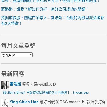
育昇：護城河開啟了我的思考方向，很適合時間有限的我！
蘇路路：讓我了解如何分析一家好公司成功的關鍵！
挖掘成長股，關鍵在領導人，雷浩斯：台股的內斂型經營者都
有2大特徵！
每月文章彙整
每月文章彙整
最新回應
雷浩斯
喔喔，原來如此ＸＤ
《Buffett’s Bites》巴菲特寫給股東的信入門優選！
·
8 years ago
Ying-Chieh Liao
剛好出現在 RSS reader 上, 就順手打開