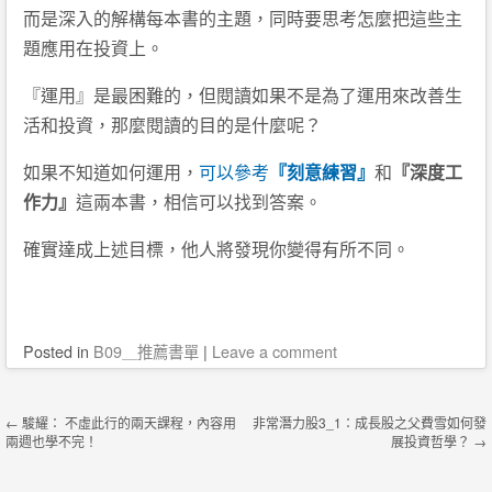
而是深入的解構每本書的主題，同時要思考怎麼把這些
主
題應用在投資上。
『運用』是最困難的，但閱讀如果不是
為了運用來改善生
活和投資，那麼閱讀的目的是什麼呢？
如果不知道如何運用，
可以參考
『刻意練習』
和
『深度工
作
力』
這兩本書，相信可以找到答案。
確實達成上述目標，他人將發現你變得有所不同。
Posted
in
B09＿推薦書單
|
Leave a comment
Post navigation
←
駿耀： 不虛此行的兩天課程，內容用
非常潛力股3_1：成長股之父費雪如何發
兩週也學不完！
展投資哲學？
→