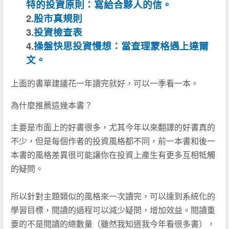
特的投資原
則：寫給合夥人的信。
2.
股市真規則
3.
投資檢查表
4.
操盤快思投資慢想：當查理蒙格遇上達爾
文。
上面的書單建議花一年讀完就好，可以一季看一本。
為什麼推薦這幾本書？
主要是市面上的好書很多，尤其今年
以來翻譯的好書真的
不少，但是每個作者的投資風格都不同
，前一本書和後一
本書的風格差異很可能讓你在投資上產生
有更多互相牴觸
的疑問。
所以針對主題類似的風格來一次讀完，可以達到系統化的
學
習目標，閱讀的過程可以減少疑問，增加效益。
閱讀重
要的不是閱讀的總數量（雖然我知道我今年看很多書
），