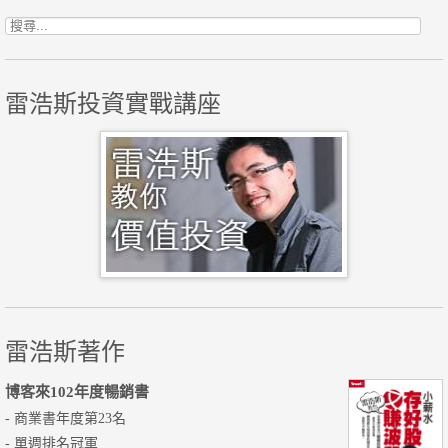
搜尋關鍵字:
雷浩斯投資實戰講座
雷浩斯著作
博客來102年度暢銷書
- 商業書年度第23名
- 單週排名冠軍