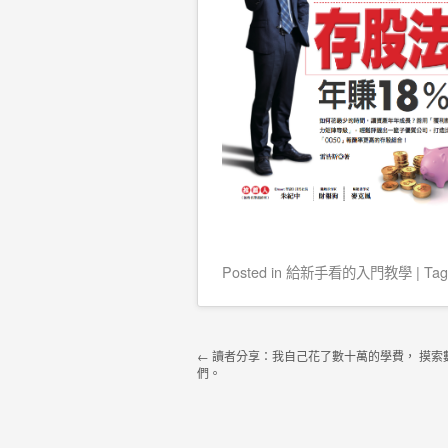
Posted
in
給新手看的入門教學
|
Ta
Post navigation
←
讀者分享：我自己花了數十萬的學費， 摸索
們。