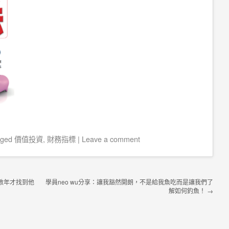
gged
價值投資
,
財務指標
|
Leave a comment
數年才找到他
學員neo wu分享：讓我豁然開朗，不是給我魚吃而是讓我們了
解如何釣魚！
→