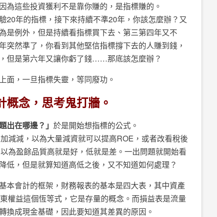
因為這些投資獲利不是靠你賺的，是指標賺的。
驗20年的指標，接下來持續不準20年，你該怎麼辦？又
為是例外，但是持續看指標買下去、第三第四年又不
年突然準了，你看到其他堅信指標撐下去的人賺到錢，
，但是第六年又讓你虧了錢……那底該怎麼辦？
上面，一旦指標失靈，等同廢功。
計概念，思考鬼打牆。
題出在哪邊？」
於是開始想指標的公式。
加加減減，以為大量減資就可以提高ROE，或者改看稅後
：以為盈餘品質高就是好，低就是差。一出問題就開始看
降低，但是就算知道高低之後，又不知道如何處理？
基本會計的框架，財務報表的基本是四大表，其中資產
股東權益這個恆等式，它是存量的概念。而損益表是流量
轉換成現金基礎，因此要知道其差異的原因。