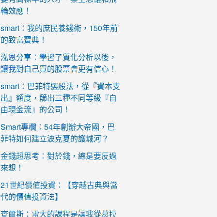
輪效應！
smart：我的庶民養錢術，150年前
的致富寶典！
泓恩分享：學習了質化分析以後，
讓我對自己買的股票會更有信心！
smart：巴菲特選股法，從『資本支
出』額度，篩出三種不同等級『自
由現金流』的公司！
Smart專欄：54年創辦大帝國，巴
菲特如何建立波克夏的護城河？
金錢超思考：對於錢，總是要反過
來想！
21世紀價值投資：【穿越古典與當
代的價值投資法】
查爾斯：雷大的課程是讓我從葛拉