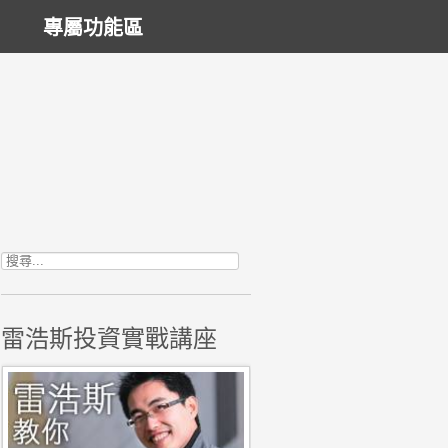
專屬功能區
搜尋關鍵字:
雷浩斯投資實戰講座