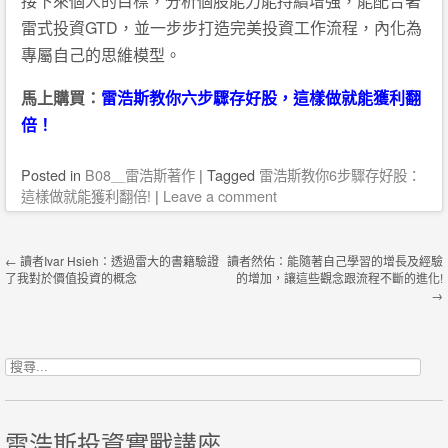
接下來個人的目標，分析個股能力能持續增強，能配合著
雷式投資GTD，並一步步打造完美投資工作流程，內化為
專屬自己的思維模型。
馬上購買：
雷浩斯教你六步驟存好股，這樣做就能獲利翻
倍！
Posted
in
B08＿雷浩斯著作
|
Tagged
雷浩斯教你6步驟存好股：
這樣做就能獲利翻倍!
|
Leave a comment
Post navigation
←
讀者Ivar Hsieh：透過雷大的書籍驗證
讀者然佑：能隨著自己學習的增長及經驗
了我對於價值投資的概念
的增加，讓這些觀念跟流程不斷的進化!
→
搜尋關鍵字:
雷浩斯投資實戰講座