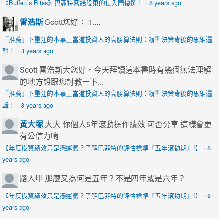
《Buffett’s Bites》巴菲特寫給股東的信入門優選！
·
8 years ago
雷浩斯
Scott您好： 1....
『推薦』下重注的本事＿當道投資人的高勝算法則：精準決策背後的思維邏
輯！
·
8 years ago
Scott
雷浩斯大您好，今天拜讀這本書時有幾個無法理解
的地方想跟您討教一下...
『推薦』下重注的本事＿當道投資人的高勝算法則：精準決策背後的思維邏
輯！
·
8 years ago
黃大塚
大大 你個人5年滾動操作績效 可否分享 這樣會更
有公信力唷
【年度投資績效只是憑運氣？了解巴菲特的評估標準『五年滾動期』!】
·
8
years ago
路人甲
那麼又為何是五年？不是四年或是六年？
【年度投資績效只是憑運氣？了解巴菲特的評估標準『五年滾動期』!】
·
8
years ago