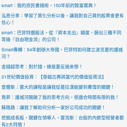
smart：我的庶民養錢術，150年前的致富寶典！
泓恩分享：學習了質化分析以後，讓我對自己買的股票會更有
信心！
smart：巴菲特選股法，從『資本支出』額度，篩出三種不同
等級『自由現金流』的公司！
Smart專欄：54年創辦大帝國，巴菲特如何建立波克夏的護城
河？
金錢超思考：對於錢，總是要反過來想！
21世紀價值投資：【穿越古典與當代的價值投資法】
查爾斯：雷大的課程是讓我從葛拉漢蛻變到費雪的關鍵！
育昇：護城河開啟了我的思考方向，很適合時間有限的我！
蘇路路：讓我了解如何分析一家好公司成功的關鍵！
挖掘成長股，關鍵在領導人，雷浩斯：台股的內斂型經營者都
有2大特徵！