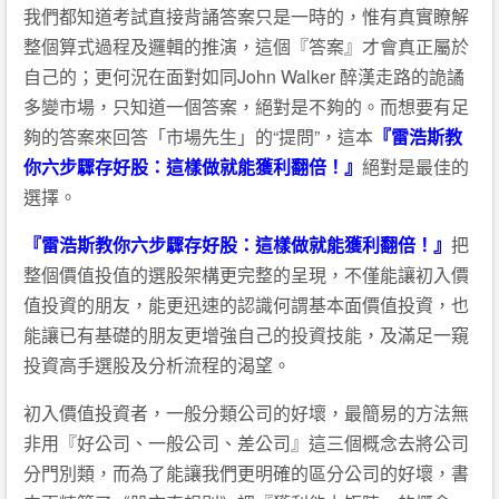
我們都知道考試直接背誦答案只是一時的，惟有真實瞭解
整個算式過程及邏輯的推演，這個『答案』才會真正屬於
自己的；更何況在面對如同John Walker 醉漢走路的詭譎
多變市場，只知道一個答案，絕對是不夠的。而想要有足
夠的答案來回答「市場先生」的“提問”，這本
『雷浩斯教
你六步驟存好股：這樣做就能獲利翻倍！』
絕對是最佳的
選擇。
『雷浩斯教你六步驟存好股：這樣做就能獲利翻倍！』
把
整個價值投值的選股架構更完整的呈現，不僅能讓初入價
值投資的朋友，能更迅速的認識何謂基本面價值投資，也
能讓已有基礎的朋友更增強自己的投資技能，及滿足一窺
投資高手選股及分析流程的渴望。
初入價值投資者，一般分類公司的好壞，最簡易的方法無
非用『好公司、一般公司、差公司』這三個概念去將公司
分門別類，而為了能讓我們更明確的區分公司的好壞，書