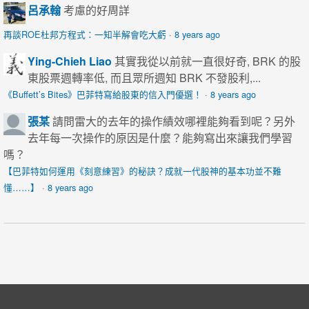
呂承翰
考慮的好周詳
再談ROE杜邦方程式：一知半解會吃大虧
·
8 years ago
Ying-Chieh Liao
其實我從以前就一直很好奇, BRK 的股
東股票週轉率低, 而且眾所週知 BRK 不發股利,...
《Buffett’s Bites》巴菲特寫給股東的信入門優選！
·
8 years ago
張某
請問雷大的去年的操作績效哪裡能夠看到呢？另外
去年每一次操作的原因是什麼？能夠寫出來讓我們學習
嗎？
【巴菲特如何運用《刻意練習》的秘訣？成就一代股神的基本功並不難
懂……】
·
8 years ago