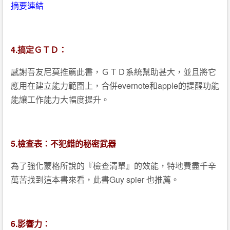
摘要連結
4.搞定ＧＴＤ：
感謝吾友尼莫推薦此書，ＧＴＤ系統幫助甚大，並且將它
應用在建立能力範圍上，合併evernote和apple的提醒功能
能讓工作能力大幅度提升。
5.檢查表：不犯錯的秘密武器
為了強化蒙格所說的『檢查清單』的效能，特地費盡千辛
萬苦找到這本書來看，此書Guy spier 也推薦。
6.影響力：