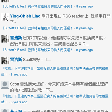
《Buffett’s Bites》巴菲特寫給股東的信入門優選！
·
8 years ago
Ying-Chieh Liao
剛好出現在 RSS reader 上, 就順手打開
了~
《Buffett’s Bites》巴菲特寫給股東的信入門優選！
·
8 years ago
雷浩斯
巴菲特有說過，他建議可以先把Ａ股換成Ｂ股，
然後Ｂ股用零股來賣出，當成自己配息ＸＤ...
《Buffett’s Bites》巴菲特寫給股東的信入門優選！
·
8 years ago
雷浩斯
Scott您好： 1....
『推薦』下重注的本事＿當道投資人的高勝算法則：精準決策背後的思維邏
輯！
·
8 years ago
Scott
雷浩斯大您好，今天拜讀這本書時有幾個無法理解
的地方想跟您討教一下...
『推薦』下重注的本事＿當道投資人的高勝算法則：精準決策背後的思維邏
輯！
·
8 years ago
黃大塚
大大 你個人5年滾動操作績效 可否分享 這樣會更