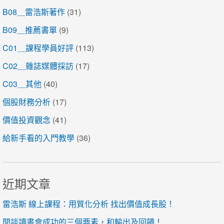
B08＿雷浩斯著作
(31)
B09＿推薦書單
(9)
C01＿課程學員好評
(113)
C02＿雜誌媒體採訪
(17)
C03＿其他
(40)
個股財務分析
(17)
價值投資觀念
(41)
給新手看的入門教學
(36)
近期文章
雷浩斯 線上課程：用質化分析 找出價值成長股！
閒談讀書會成功的三個要素，和輸出及回饋！