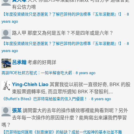
有公信力唷
【年度投資績效只是憑運氣？了解巴菲特的評估標準『五年滾動期』!】
·
8
years ago
路人甲
那麼又為何是五年？不是四年或是六年？
【年度投資績效只是憑運氣？了解巴菲特的評估標準『五年滾動期』!】
·
8
years ago
呂承翰
考慮的好周詳
再談ROE杜邦方程式：一知半解會吃大虧
·
8 years ago
Ying-Chieh Liao
其實我從以前就一直很好奇, BRK 的股
東股票週轉率低, 而且眾所週知 BRK 不發股利,...
《Buffett’s Bites》巴菲特寫給股東的信入門優選！
·
8 years ago
張某
請問雷大的去年的操作績效哪裡能夠看到呢？另外
去年每一次操作的原因是什麼？能夠寫出來讓我們學習
嗎？
【巴菲特如何運用《刻意練習》的秘訣？成就一代股神的基本功並不難