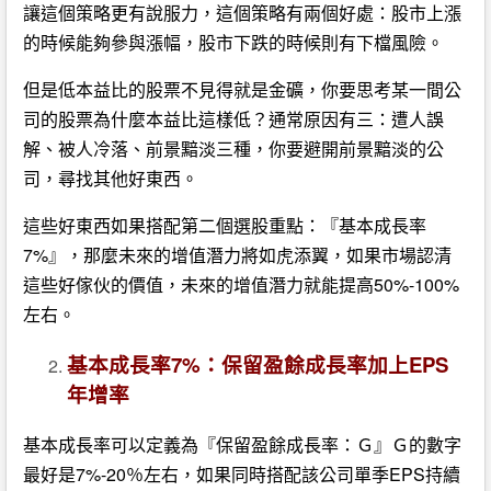
讓這個策略更有說服力，這個策略有兩個好處：股市上漲
的時候能夠參與漲幅，股市下跌的時候則有下檔風險。
但是低本益比的股票不見得就是金礦，你要思考某一間公
司的股票為什麼本益比這樣低？通常原因有三：遭人誤
解、被人冷落、前景黯淡三種，你要避開前景黯淡的公
司，尋找其他好東西。
這些好東西如果搭配第二個選股重點：『基本成長率
7%』，那麼未來的增值潛力將如虎添翼，如果市場認清
這些好傢伙的價值，未來的增值潛力就能提高50%-100%
左右。
基本成長率7%：保留盈餘成長率加上EPS
年增率
基本成長率可以定義為『保留盈餘成長率：Ｇ』Ｇ的數字
最好是7%-20％左右，如果同時搭配該公司單季EPS持續