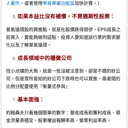
人著作
，或者使用
學員專屬功能區
加快計算。）
如果本益比沒有補償，不買週期性股票：
景氣循環股的買進點，就是在股價跌得很慘，EPS成長之
前買入，要能夠做到這點，投資人要知道該行業的需求變
化以及了解景氣循環。
成長領域中的穩健公司
找小池塘的大魚，就是一些沒被注意到，卻是不錯的好公
司。但是眾所皆知的好公司下跌時也可以買進，兩者間的
比例分配要使用『衡量式參與』
基本面強：
約翰聶夫只看幾個簡單的數字：營收成長和獲利成長、現
金流量表穩定，股東權益報酬率高，營業利益率高。