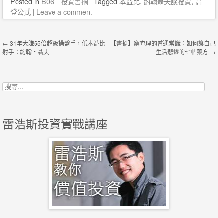
Posted
in
B06＿投資書摘
|
Tagged
本益比
,
約翰聶夫談投資
,
高
登公式
|
Leave a comment
Post navigation
←
31年大賺55倍超級操盤手，低本益比
【書摘】窮查理的普通常識：如何讓自己
射手：約翰・聶夫
生活悲慘的七帖藥方
→
搜尋關鍵字:
雷浩斯投資實戰講座