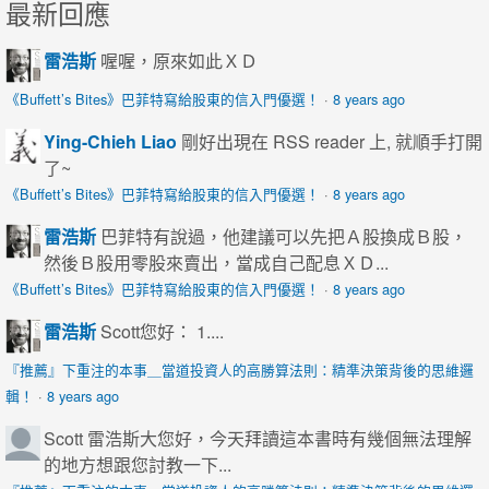
最新回應
雷浩斯
喔喔，原來如此ＸＤ
《Buffett’s Bites》巴菲特寫給股東的信入門優選！
·
8 years ago
Ying-Chieh Liao
剛好出現在 RSS reader 上, 就順手打開
了~
《Buffett’s Bites》巴菲特寫給股東的信入門優選！
·
8 years ago
雷浩斯
巴菲特有說過，他建議可以先把Ａ股換成Ｂ股，
然後Ｂ股用零股來賣出，當成自己配息ＸＤ...
《Buffett’s Bites》巴菲特寫給股東的信入門優選！
·
8 years ago
雷浩斯
Scott您好： 1....
『推薦』下重注的本事＿當道投資人的高勝算法則：精準決策背後的思維邏
輯！
·
8 years ago
Scott
雷浩斯大您好，今天拜讀這本書時有幾個無法理解
的地方想跟您討教一下...