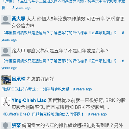
『推薦』下重注的本事＿當道投資人的高勝算法則：精準決策背後的思維邏
輯！
·
8 years ago
黃大塚
大大 你個人5年滾動操作績效 可否分享 這樣會更
有公信力唷
【年度投資績效只是憑運氣？了解巴菲特的評估標準『五年滾動期』!】
·
8
years ago
路人甲
那麼又為何是五年？不是四年或是六年？
【年度投資績效只是憑運氣？了解巴菲特的評估標準『五年滾動期』!】
·
8
years ago
呂承翰
考慮的好周詳
再談ROE杜邦方程式：一知半解會吃大虧
·
8 years ago
Ying-Chieh Liao
其實我從以前就一直很好奇, BRK 的股
東股票週轉率低, 而且眾所週知 BRK 不發股利,...
《Buffett’s Bites》巴菲特寫給股東的信入門優選！
·
8 years ago
張某
請問雷大的去年的操作績效哪裡能夠看到呢？另外