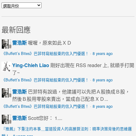
每月文章彙整
最新回應
雷浩斯
喔喔，原來如此ＸＤ
《Buffett’s Bites》巴菲特寫給股東的信入門優選！
·
8 years ago
Ying-Chieh Liao
剛好出現在 RSS reader 上, 就順手打開
了~
《Buffett’s Bites》巴菲特寫給股東的信入門優選！
·
8 years ago
雷浩斯
巴菲特有說過，他建議可以先把Ａ股換成Ｂ股，
然後Ｂ股用零股來賣出，當成自己配息ＸＤ...
《Buffett’s Bites》巴菲特寫給股東的信入門優選！
·
8 years ago
雷浩斯
Scott您好： 1....
『推薦』下重注的本事＿當道投資人的高勝算法則：精準決策背後的思維邏
輯！
·
8 years ago