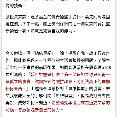
為的技術。
就投資來講、溫莎基金的傳奇操盤手約翰・聶夫則每週固
定在週六下午一點，關上房門仔細的把一週以來的資訊重
新讀過一次，這就是充實自我的能力。
今天做這一個『總結筆記』，除了提醒自我、改正行為之
外，還能夠把過去一年零碎的生活做整體的回顧，了解生
活中每一個事件的前因後果，如同查理蒙格在窮查理p108
頁所寫的：
『普世智慧是什麼？第一條是如果你只記得一
些孤立的事實，試圖把它們硬拼起來，將無法真正的理解
任何東西。』
上述是查理蒙格對『思維模型』的引言，雖
然我很難完全的了解何謂『思維模型』，但是我打算先做
再說，成效如何不知道，
希望過幾年後回來看這篇文章的
時候，會感謝過去自己的努力。