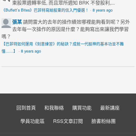
東股票週轉率低, 而且眾所週知 BRK 不發股利,...
《Buffett’s Bites》巴菲特寫給股東的信入門優選！
·
8 years ago
張某
請問雷大的去年的操作績效哪裡能夠看到呢？另外
去年每一次操作的原因是什麼？能夠寫出來讓我們學習
嗎？
【巴菲特如何運用《刻意練習》的秘訣？成就一代股神的基本功並不難
懂……】
·
8 years ago
回到首頁
和我聯絡
購買功能
最新講座
學員功能區
RSS文章訂閱
臉書粉絲團