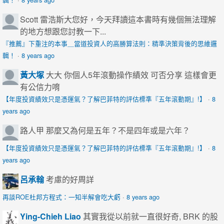
Scott
雷浩斯大您好，今天拜讀這本書時有幾個無法理解
的地方想跟您討教一下...
『推薦』下重注的本事＿當道投資人的高勝算法則：精準決策背後的思維邏
輯！
·
8 years ago
黃大塚
大大 你個人5年滾動操作績效 可否分享 這樣會更
有公信力唷
【年度投資績效只是憑運氣？了解巴菲特的評估標準『五年滾動期』!】
·
8
years ago
路人甲
那麼又為何是五年？不是四年或是六年？
【年度投資績效只是憑運氣？了解巴菲特的評估標準『五年滾動期』!】
·
8
years ago
呂承翰
考慮的好周詳
再談ROE杜邦方程式：一知半解會吃大虧
·
8 years ago
Ying-Chieh Liao
其實我從以前就一直很好奇, BRK 的股