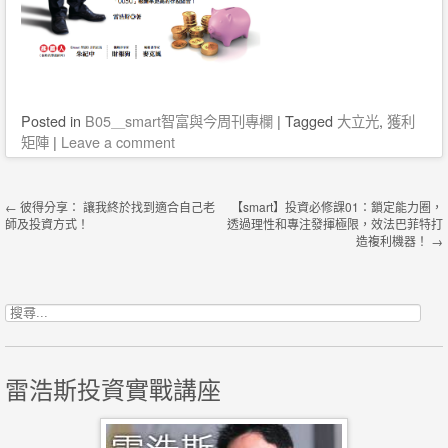
Posted
in
B05＿smart智富與今周刊專欄
|
Tagged
大立光
,
獲利
矩陣
|
Leave a comment
Post navigation
←
彼得分享： 讓我終於找到適合自己老
【smart】投資必修課01：鎖定能力圈，
師及投資方式！
透過理性和專注發揮極限，效法巴菲特打
造複利機器！
→
搜尋關鍵字:
雷浩斯投資實戰講座