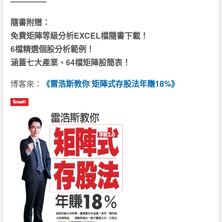
————–
隨書附贈：
免費矩陣等級分析EXCEL檔隨書下載！
6檔精選個股分析範例！
涵蓋七大產業、64檔矩陣股簡表！
博客來：
《雷浩斯教你 矩陣式存股法年賺18%》