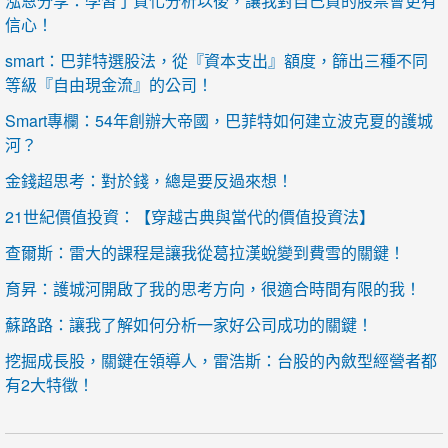
泓恩分享：學習了質化分析以後，讓我對自己買的股票會更有
信心！
smart：巴菲特選股法，從『資本支出』額度，篩出三種不同
等級『自由現金流』的公司！
Smart專欄：54年創辦大帝國，巴菲特如何建立波克夏的護城
河？
金錢超思考：對於錢，總是要反過來想！
21世紀價值投資：【穿越古典與當代的價值投資法】
查爾斯：雷大的課程是讓我從葛拉漢蛻變到費雪的關鍵！
育昇：護城河開啟了我的思考方向，很適合時間有限的我！
蘇路路：讓我了解如何分析一家好公司成功的關鍵！
挖掘成長股，關鍵在領導人，雷浩斯：台股的內斂型經營者都
有2大特徵！