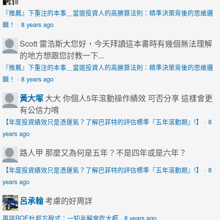
『推薦』下重注的本事＿當道投資人的高勝算法則：精準決策背後的思維邏
輯！
·
8 years ago
Scott
雷浩斯大您好，今天拜讀這本書時有幾個無法理解
的地方想跟您討教一下...
『推薦』下重注的本事＿當道投資人的高勝算法則：精準決策背後的思維邏
輯！
·
8 years ago
黃大塚
大大 你個人5年滾動操作績效 可否分享 這樣會更
有公信力唷
【年度投資績效只是憑運氣？了解巴菲特的評估標準『五年滾動期』!】
·
8
years ago
路人甲
那麼又為何是五年？不是四年或是六年？
【年度投資績效只是憑運氣？了解巴菲特的評估標準『五年滾動期』!】
·
8
years ago
呂承翰
考慮的好周詳
再談ROE杜邦方程式：一知半解會吃大虧
·
8 years ago