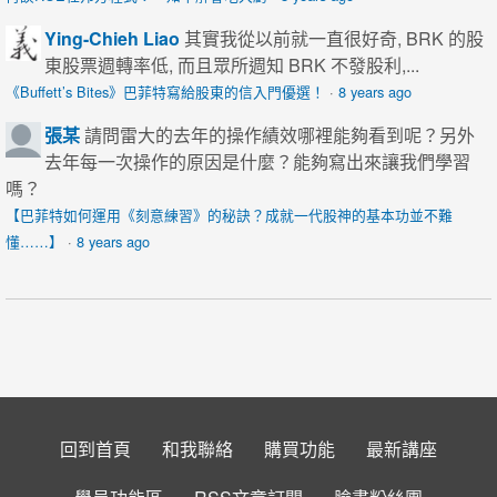
Ying-Chieh Liao
其實我從以前就一直很好奇, BRK 的股
東股票週轉率低, 而且眾所週知 BRK 不發股利,...
《Buffett’s Bites》巴菲特寫給股東的信入門優選！
·
8 years ago
張某
請問雷大的去年的操作績效哪裡能夠看到呢？另外
去年每一次操作的原因是什麼？能夠寫出來讓我們學習
嗎？
【巴菲特如何運用《刻意練習》的秘訣？成就一代股神的基本功並不難
懂……】
·
8 years ago
回到首頁
和我聯絡
購買功能
最新講座