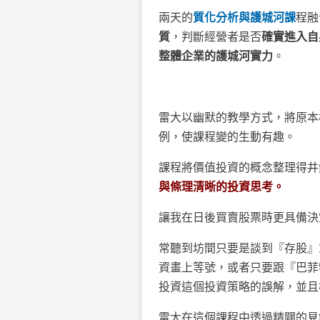
兩天的
質化分析與護城河課
程融
質
，判斷經營者是否
確實進入自
整體企業的護城河實力
。
雷大以幽默的教學方式，將原本
例，使課程變的生動有趣。
課程將價值投資的概念整理得井
與條理清晰的投資思考。
讓我在日後買賣股票時更具備決
常聽到坊間只要是談到『存股』
資畫上等號，或者只要跟『巴菲
投資這個投資策略的誤解，並且
雷大在這個課程中透過精闢的見