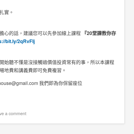
扎實。
擔心的話，建議您可以先參加線上課程
『
20
堂課教你存
s://bit.ly/2qRvFIj
開始聽不懂是沒接觸過價值投資常有的事，所以本課程
場地費和講義費即可免費複習。
dhouse@gmail.com 我們即為你保留座位
ve a comment