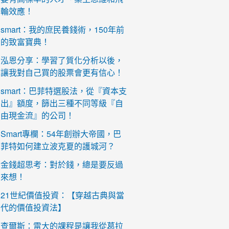
輪效應！
smart：我的庶民養錢術，150年前
的致富寶典！
泓恩分享：學習了質化分析以後，
讓我對自己買的股票會更有信心！
smart：巴菲特選股法，從『資本支
出』額度，篩出三種不同等級『自
由現金流』的公司！
Smart專欄：54年創辦大帝國，巴
菲特如何建立波克夏的護城河？
金錢超思考：對於錢，總是要反過
來想！
21世紀價值投資：【穿越古典與當
代的價值投資法】
查爾斯：雷大的課程是讓我從葛拉