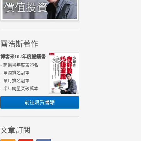
雷浩斯著作
博客來102年度暢銷書
- 商業書年度第23名
- 單週排名冠軍
- 單月排名冠軍
- 半年銷量突破萬本
前往購買書籍
文章訂閱