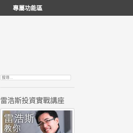
專屬功能區
搜尋關鍵字:
雷浩斯投資實戰講座