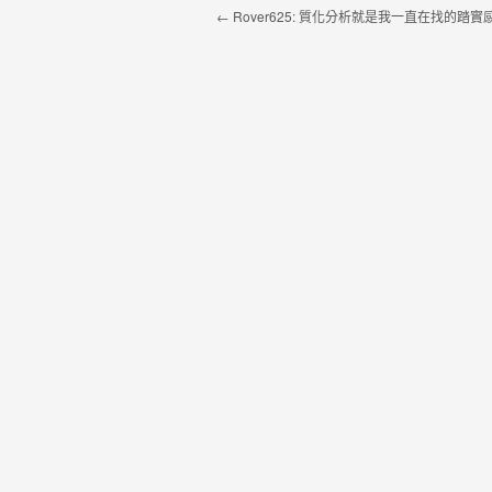
Post navigation
←
Rover625: 質化分析就是我一直在找的踏實