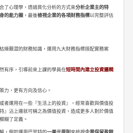
合了心理學，透過質化分析的方式來
分析企業主的特
身的能力圈
，最後
檢視企業的各項財務指標
以完整評估
枯燥艱澀的財務知識，運用九大財務指標搭配實務案
然有序，引導前來上課的學員在
短時間內建立投資邏輯
策力，更有方向及信心。
或者運用在一些『生活上的投資』，經常喜歡與價值投
特』沾上邊就可稱之為價值投資，造成更多人對於價值
模糊了定義。
解，例如運用巴菲特的
一美元原則
來檢視
企業保留盈餘