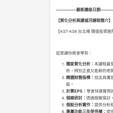
—————
最新講座日期
———
【質化分析與護城河課程簡介】
【4/27-4/28 台北場 價值投
這堂課你將會學到：
獨家質化分析：
本課程最
析，辨別正直又能幹的老
精選財務指標：
找出具備
股。
計算
EPS
：
學會快速實用
個案研討：
透過個案探討
個股分析實作：
提供分析
專屬功能三年使用權：
提