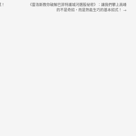
感！
《雷浩斯教你破解巴菲特護城河選股祕密》：讓我們攀上高峰
的不是奇招，而是熟能生巧的基本招式！
→