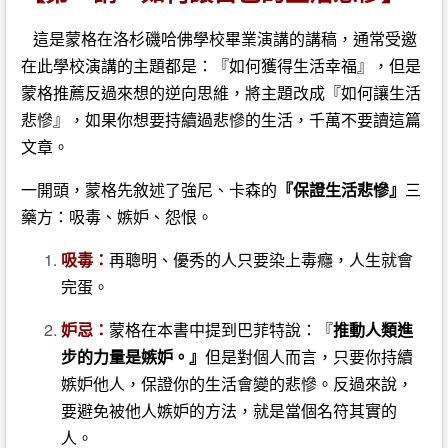
這是蒙格在洛杉磯哈佛學校畢業演講的講稿，通常受邀
在此學校演講的主題都是：『如何獲得生活幸福』，但是
蒙格推薦反過來想的逆向思維，將主題改成『如何讓生活
悲慘』，如果你想要持續過悲慘的生活，千萬不要讀這篇
文章。
一開頭，蒙格先敘述了強尼、卡森的
『保證生活悲慘』
三
藥方：
吸毒、嫉妒、怨恨。
吸毒：
再聰明、優秀的人只要染上毒癮，人生就會
完蛋。
妒忌：
蒙格在本書中提到巴菲特說：『
推動人類進
步的力量是嫉妒。』
但是對個人而言，只要你持續
嫉妒他人，保證你的生活會變的悲慘。反過來說，
要避免被他人嫉妒的方法，就是當個名符其實的
人。