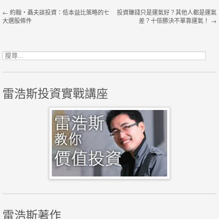
Post navigation
←
約翰・聶夫談投資：低本益比策略的七
投資賺錢只是運氣好？其他人都是運氣
大選股條件
差？十倍勝決不單靠運氣！
→
搜尋關鍵字:
雷浩斯投資實戰講座
雷浩斯著作