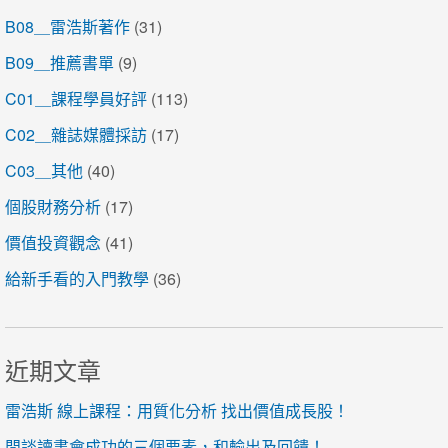
B08＿雷浩斯著作
(31)
B09＿推薦書單
(9)
C01＿課程學員好評
(113)
C02＿雜誌媒體採訪
(17)
C03＿其他
(40)
個股財務分析
(17)
價值投資觀念
(41)
給新手看的入門教學
(36)
近期文章
雷浩斯 線上課程：用質化分析 找出價值成長股！
閒談讀書會成功的三個要素，和輸出及回饋！