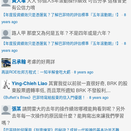
黃大塚
大大 你個人5年滾動操作績效 可否分享 這樣會更
有公信力唷
【年度投資績效只是憑運氣？了解巴菲特的評估標準『五年滾動期』!】
·
8
years ago
路人甲
那麼又為何是五年？不是四年或是六年？
【年度投資績效只是憑運氣？了解巴菲特的評估標準『五年滾動期』!】
·
8
years ago
呂承翰
考慮的好周詳
再談ROE杜邦方程式：一知半解會吃大虧
·
8 years ago
Ying-Chieh Liao
其實我從以前就一直很好奇, BRK 的股
東股票週轉率低, 而且眾所週知 BRK 不發股利,...
《Buffett’s Bites》巴菲特寫給股東的信入門優選！
·
8 years ago
張某
請問雷大的去年的操作績效哪裡能夠看到呢？另外
去年每一次操作的原因是什麼？能夠寫出來讓我們學習
嗎？
【巴菲特如何運用《刻意練習》的秘訣？成就一代股神的基本功並不難