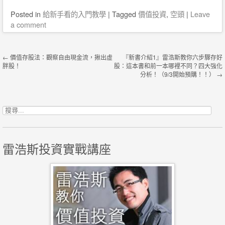
Posted
in
給新手看的入門教學
|
Tagged
價值投資
,
空頭
|
Leave
a comment
Post navigation
←
價值存股法：觀察自由現金流，揪出虛
『新書介紹1』雷浩斯教你六步驟存好
胖股！
股：這本書和前一本哪裡不同？四大強化
分析！（9/3開始預購！！）
→
搜尋關鍵字:
雷浩斯投資實戰講座