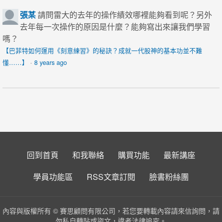
張某
請問雷大的去年的操作績效哪裡能夠看到呢？另外
去年每一次操作的原因是什麼？能夠寫出來讓我們學習
嗎？
【巴菲特如何運用《刻意練習》的秘訣？成就一代股神的基本功並不難
懂……】
·
8 years ago
回到首頁
和我聯絡
購買功能
最新講座
學員功能區
RSS文章訂閱
臉書粉絲團
內容與版權所有 © 賽思顧問有限公司，若您要轉載內容請來信詢問，請
勿私自轉貼或盜文，違者法律追究。