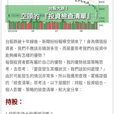
台股跌破十年線後，新聞紛紛報導空頭來了！身為價值投
資者、我們不應該去猜測多空、而是要思考我們在投資中
能夠擁有怎樣的優勢？
每個投資者都有屬於自己的優勢，我的優勢就是策略思
考，去思考：『要是發生某種狀況、我們該如何處理？』
由於可能發生的情況非常多，所以我運用查理・蒙格提倡
的『檢查清單』思考法，以下是關於：持股、投資組合、
個人影響、策略的檢查清單，和大家分享：
持股：
1.持股有強大的護城河嗎？