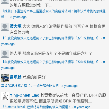
的地方想跟您討教一下...
『推薦』下重注的本事＿當道投資人的高勝算法則：精準決策背後的思維邏
輯！
·
8 years ago
黃大塚
大大 你個人5年滾動操作績效 可否分享 這樣會更
有公信力唷
【年度投資績效只是憑運氣？了解巴菲特的評估標準『五年滾動期』!】
·
8
years ago
路人甲
那麼又為何是五年？不是四年或是六年？
【年度投資績效只是憑運氣？了解巴菲特的評估標準『五年滾動期』!】
·
8
years ago
呂承翰
考慮的好周詳
再談ROE杜邦方程式：一知半解會吃大虧
·
8 years ago
Ying-Chieh Liao
其實我從以前就一直很好奇, BRK 的股
東股票週轉率低, 而且眾所週知 BRK 不發股利,...
《Buffett’s Bites》巴菲特寫給股東的信入門優選！
·
8 years ago