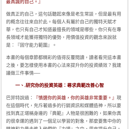
最真誠的自己。』
做真正的自己，這句話聽起來像是老生常談，但是最有用
的概念往往來自於此。每個人有屬於自己的獨特天賦才
華，也只有自己才知道最擅長的領域是哪些，你只有在專
長領域才能獲得獨特的優勢，用價值投資的觀念來說就
是：『固守能力範圍』。
本書的每個章節都精彩的值得反覆閱讀，讀者看完這本書
之後，要怎樣使用本書的心法來提升你的投資績效？我建
議做三件事情──
一、.研究你的投資英雄：尋求典範改善心智
巴菲特說過：
『慎選你的英雄，你的英雄非常重要。』
現
在這個時代，充斥著過多的行銷資訊和媒體造神，所以要
找到真正堪稱身邊的『典範』人物是很困難的，如果你真
的很幸運的遇到了一個足以學習的對象，那麼要集中你的
精神和力量去進入他們的『力場』之中，用來提升自己。