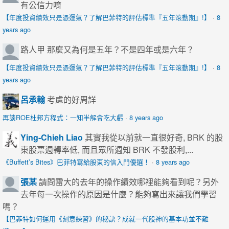
有公信力唷
【年度投資績效只是憑運氣？了解巴菲特的評估標準『五年滾動期』!】
·
8
years ago
路人甲
那麼又為何是五年？不是四年或是六年？
【年度投資績效只是憑運氣？了解巴菲特的評估標準『五年滾動期』!】
·
8
years ago
呂承翰
考慮的好周詳
再談ROE杜邦方程式：一知半解會吃大虧
·
8 years ago
Ying-Chieh Liao
其實我從以前就一直很好奇, BRK 的股
東股票週轉率低, 而且眾所週知 BRK 不發股利,...
《Buffett’s Bites》巴菲特寫給股東的信入門優選！
·
8 years ago
張某
請問雷大的去年的操作績效哪裡能夠看到呢？另外
去年每一次操作的原因是什麼？能夠寫出來讓我們學習
嗎？
【巴菲特如何運用《刻意練習》的秘訣？成就一代股神的基本功並不難