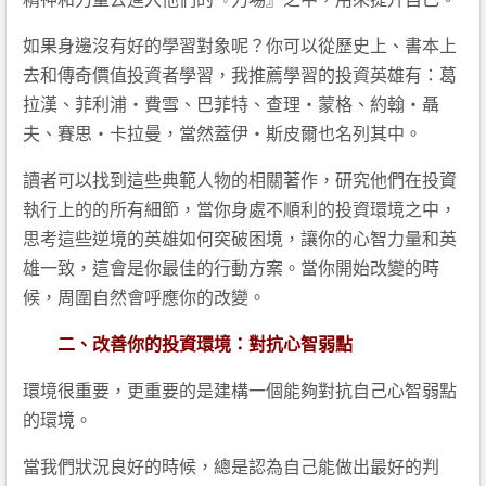
如果身邊沒有好的學習對象呢？你可以從歷史上、書本上
去和傳奇價值投資者學習，我推薦學習的投資英雄有：葛
拉漢、菲利浦・費雪、巴菲特、查理・蒙格、約翰・聶
夫、賽思・卡拉曼，當然蓋伊‧斯皮爾也名列其中。
讀者可以找到這些典範人物的相關著作，研究他們在投資
執行上的的所有細節，當你身處不順利的投資環境之中，
思考這些逆境的英雄如何突破困境，讓你的心智力量和英
雄一致，這會是你最佳的行動方案。當你開始改變的時
候，周圍自然會呼應你的改變。
二、改善你的投資環境：對抗心智弱點
環境很重要，更重要的是建構一個能夠對抗自己心智弱點
的環境。
當我們狀況良好的時候，總是認為自己能做出最好的判