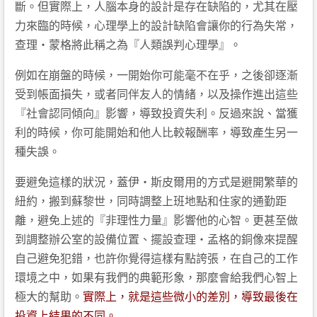
斷。但實際上，人腦本身的設計是存在缺陷的，尤其在壓
力來臨的時候，心理學上的設計缺陷會讓你的行為失常，
查理‧蒙格將此稱之為『人類誤判心理學』。
例如在崩盤的時候，一開始你可能毫不在乎，之後卻逐漸
受到帳面損失，或者同伴友人的情緒，以及操作進出這些
『社會認同傾向』影響，導致投資失利。反過來說、當獲
利的時候，你可能開始和他人比較報酬率，導致產生另一
種失誤。
要避免這樣的狀況，蓋伊‧斯皮爾用的方式是避開繁華的
紐約，搬到蘇黎世，同時調整上班地點和住家的通勤距
離，避免上述的『非理性力量』影響他的心智。更甚至做
到調整辦公室的設備位置、擺設查理‧孟格的銅像來提醒
自己避免犯錯，也許你覺得這樣有點誇張，在自己的工作
環境之中，如果有我們的典範形象，那麼會給我們心智上
極大的幫助。
實際上，就是這些微小的差別，導致最後在
投資上結果的不同。