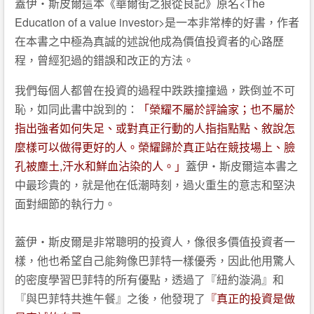
蓋伊‧斯皮爾這本《華爾街之狼從良記》原名<The
Education of a value investor>是一本非常棒的好書，作者
在本書之中極為真誠的述說他成為價值投資者的心路歷
程，曾經犯過的錯誤和改正的方法。
我們每個人都曾在投資的過程中跌跌撞撞過，跌倒並不可
恥，如同此書中說到的：
「榮耀不屬於評論家；也不屬於
指出強者如何失足、或對真正行動的人指指點點、敘說怎
麼樣可以做得更好的人。榮耀歸於真正站在競技場上、臉
孔被塵土,汗水和鮮血沾染的人。」
蓋伊‧斯皮爾這本書之
中最珍貴的，就是他在低潮時刻，過火重生的意志和堅決
面對細節的執行力。
蓋伊‧斯皮爾是非常聰明的投資人，像很多價值投資者一
樣，他也希望自己能夠像巴菲特一樣優秀，因此他用驚人
的密度學習巴菲特的所有優點，透過了『紐約漩渦』和
『與巴菲特共進午餐』之後，他發現了
『真正的投資是做