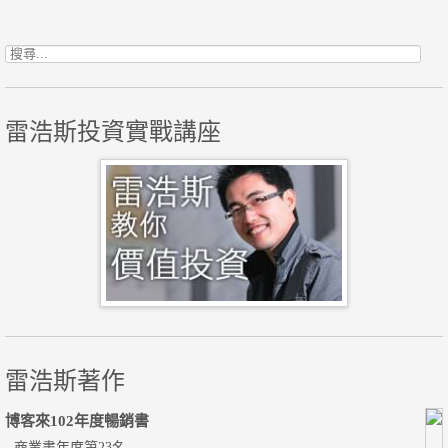
搜尋關鍵字:
雷浩斯投資實戰講座
雷浩斯著作
博客來102年度暢銷書
- 商業書年度第23名