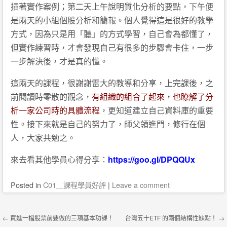
插著實作案例；第二天上午說明質化分析的要點，下午便
是兩天的小組個股分析和簡報。個人覺得這是很好的教學
方式，因為只是用「聽」的方式學習，自己會為都懂了，
但實作練習時，才會發現自己有很多的步驟會卡住，一步
一步解決後，才是真的懂。
這兩天的課程，很謝謝雷大的教導和分享，上完課後，之
前閱讀時零散的觀念，
有組織的組合了起來，也瞭解了分
析一家公司時的具體流程
，更知道建立自己資料庫的重要
性。接下來就是自己的努力了，師父領進門，修行在個
人，大家共勉之。
來去看其他學員心得分享：
https://goo.gl/DPQQUx
Posted
in
C01＿課程學員好評
|
Leave a comment
Post navigation
←
買進一檔股票前要做的三項基本功課！
台灣五十ETF 的兩個結構性缺點！
→