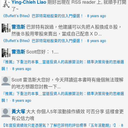
Ying-Chieh Liao
剛好出現在 RSS reader 上, 就順手打開
了~
《Buffett’s Bites》巴菲特寫給股東的信入門優選！
·
8 years ago
雷浩斯
巴菲特有說過，他建議可以先把Ａ股換成Ｂ股，
然後Ｂ股用零股來賣出，當成自己配息ＸＤ...
《Buffett’s Bites》巴菲特寫給股東的信入門優選！
·
8 years ago
雷浩斯
Scott您好： 1....
『推薦』下重注的本事＿當道投資人的高勝算法則：精準決策背後的思維邏
輯！
·
8 years ago
Scott
雷浩斯大您好，今天拜讀這本書時有幾個無法理解
的地方想跟您討教一下...
『推薦』下重注的本事＿當道投資人的高勝算法則：精準決策背後的思維邏
輯！
·
8 years ago
黃大塚
大大 你個人5年滾動操作績效 可否分享 這樣會更
有公信力唷
【年度投資績效只是憑運氣？了解巴菲特的評估標準『五年滾動期』!】
·
8