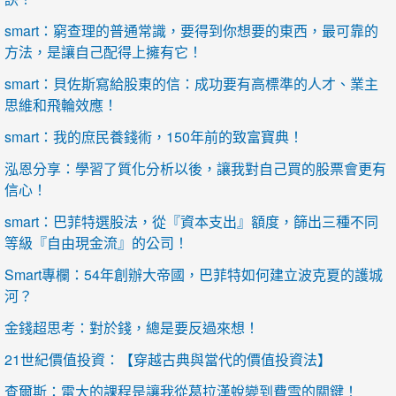
smart：窮查理的普通常識，要得到你想要的東西，最可靠的
方法，是讓自己配得上擁有它！
smart：貝佐斯寫給股東的信：成功要有高標準的人才、業主
思維和飛輪效應！
smart：我的庶民養錢術，150年前的致富寶典！
泓恩分享：學習了質化分析以後，讓我對自己買的股票會更有
信心！
smart：巴菲特選股法，從『資本支出』額度，篩出三種不同
等級『自由現金流』的公司！
Smart專欄：54年創辦大帝國，巴菲特如何建立波克夏的護城
河？
金錢超思考：對於錢，總是要反過來想！
21世紀價值投資：【穿越古典與當代的價值投資法】
查爾斯：雷大的課程是讓我從葛拉漢蛻變到費雪的關鍵！