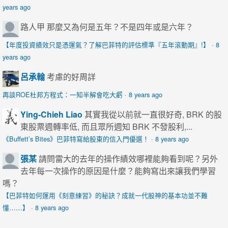
years ago
路人甲
那麼又為何是五年？不是四年或是六年？
【年度投資績效只是憑運氣？了解巴菲特的評估標準『五年滾動期』!】
·
8
years ago
呂承翰
考慮的好周詳
再談ROE杜邦方程式：一知半解會吃大虧
·
8 years ago
Ying-Chieh Liao
其實我從以前就一直很好奇, BRK 的股
東股票週轉率低, 而且眾所週知 BRK 不發股利,...
《Buffett’s Bites》巴菲特寫給股東的信入門優選！
·
8 years ago
張某
請問雷大的去年的操作績效哪裡能夠看到呢？另外
去年每一次操作的原因是什麼？能夠寫出來讓我們學習
嗎？
【巴菲特如何運用《刻意練習》的秘訣？成就一代股神的基本功並不難
懂……】
·
8 years ago