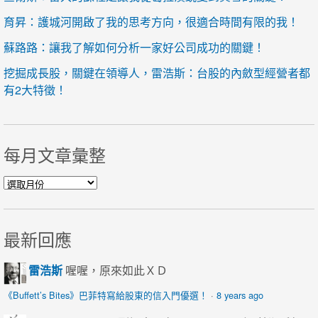
育昇：護城河開啟了我的思考方向，很適合時間有限的我！
蘇路路：讓我了解如何分析一家好公司成功的關鍵！
挖掘成長股，關鍵在領導人，雷浩斯：台股的內斂型經營者都
有2大特徵！
每月文章彙整
每月文章彙整
最新回應
雷浩斯
喔喔，原來如此ＸＤ
《Buffett’s Bites》巴菲特寫給股東的信入門優選！
·
8 years ago