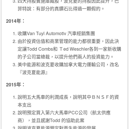
四大持股實施庫藏股，波克夏的持股因此提升，巴
菲特說：有部分的真鑽石比得過一顆假的。
2014年：
收購Van Tuyl Automotiv 汽車經銷集團
由於投資估值和商業管理的能力都很重要，因此決
定讓Todd Combs和 Ｔed Weschler各到一家新收購
的子公司當總裁，以提升他們兩人的投資能力。
美中能源和波克夏收購加拿大電力運輸公司，改名
『波克夏能源』
2015年：
說明五大馬車的利潤成長，說明其中ＢＮＳＦ的資
本支出
說明預定買入第六大馬車PCC公司（航太供應
商），並且感謝Todd 的協助此案
說明波克夏能源預定對再生能源的發展