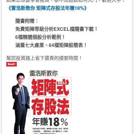
《雷浩斯教你 矩陣式存股法年賺18%》
隨書附贈：
免費矩陣等級分析EXCEL檔隨書下載！
6檔精選個股分析範例！
涵蓋七大產業、64檔矩陣股簡表！
幫您投資路上省下寶貴的摸索時間！