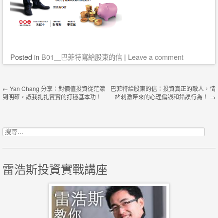
Posted
in
B01＿巴菲特寫給股東的信
|
Leave a comment
Post navigation
←
Yan Chang 分享：對價值投資從茫濛
巴菲特給股東的信：投資真正的敵人，情
到明確，讓我扎扎實實的打穩基本功！
緒刺激帶來的心理偏誤和錯誤行為！
→
搜尋關鍵字:
雷浩斯投資實戰講座