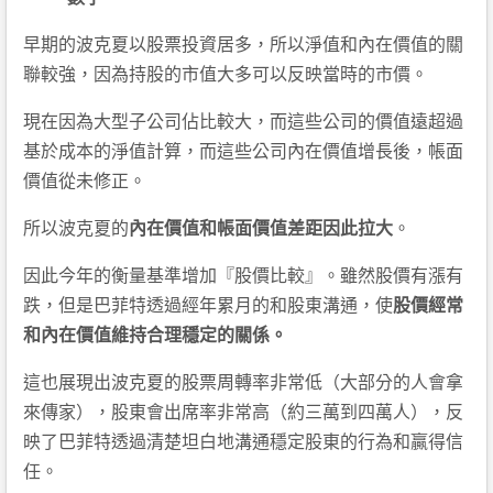
早期的波克夏以股票投資居多，所以淨值和內在價值的關
聯較強，因為持股的市值大多可以反映當時的市價。
現在因為大型子公司佔比較大，而這些公司的價值遠超過
基於成本的淨值計算，而這些公司內在價值增長後，帳面
價值從未修正。
所以波克夏的
內在價值和帳面價值差距因此拉大
。
因此今年的衡量基準增加『股價比較』。雖然股價有漲有
跌，但是巴菲特透過經年累月的和股東溝通，使
股價經常
和內在價值維持合理穩定的關係。
這也展現出波克夏的股票周轉率非常低（大部分的人會拿
來傳家），股東會出席率非常高（約三萬到四萬人），反
映了巴菲特透過清楚坦白地溝通穩定股東的行為和贏得信
任。