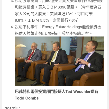
說明股票投資：用50億美金買入美國銀行6%優先股
和擁有權證。買入ＩＢＭ6390萬股。（今年度為四
家大公司的大股東：美國運通13%，可口可樂
8.8%，ＩＢＭ 5.5%，富國銀行7.6%）
說明不利事件：Energy FutureHoldings能源債券因
錯估天然氣走勢出現賬損。房地產持續走空。
巴菲特和兩個投資部門接班人Ted Weschler還有
Todd Combs
2012年：