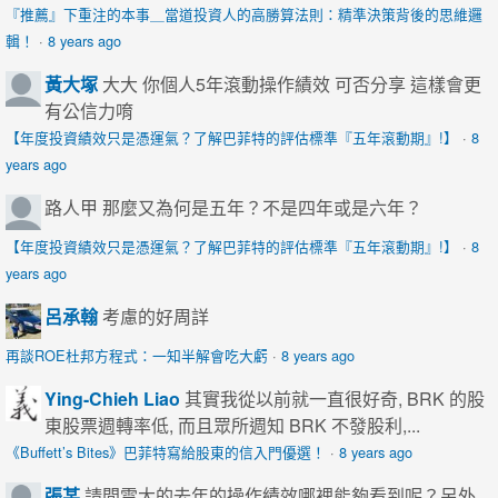
『推薦』下重注的本事＿當道投資人的高勝算法則：精準決策背後的思維邏
輯！
·
8 years ago
黃大塚
大大 你個人5年滾動操作績效 可否分享 這樣會更
有公信力唷
【年度投資績效只是憑運氣？了解巴菲特的評估標準『五年滾動期』!】
·
8
years ago
路人甲
那麼又為何是五年？不是四年或是六年？
【年度投資績效只是憑運氣？了解巴菲特的評估標準『五年滾動期』!】
·
8
years ago
呂承翰
考慮的好周詳
再談ROE杜邦方程式：一知半解會吃大虧
·
8 years ago
Ying-Chieh Liao
其實我從以前就一直很好奇, BRK 的股
東股票週轉率低, 而且眾所週知 BRK 不發股利,...
《Buffett’s Bites》巴菲特寫給股東的信入門優選！
·
8 years ago
張某
請問雷大的去年的操作績效哪裡能夠看到呢？另外