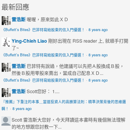
最新回應
雷浩斯
喔喔，原來如此ＸＤ
《Buffett’s Bites》巴菲特寫給股東的信入門優選！
·
8 years ago
Ying-Chieh Liao
剛好出現在 RSS reader 上, 就順手打開
了~
《Buffett’s Bites》巴菲特寫給股東的信入門優選！
·
8 years ago
雷浩斯
巴菲特有說過，他建議可以先把Ａ股換成Ｂ股，
然後Ｂ股用零股來賣出，當成自己配息ＸＤ...
《Buffett’s Bites》巴菲特寫給股東的信入門優選！
·
8 years ago
雷浩斯
Scott您好： 1....
『推薦』下重注的本事＿當道投資人的高勝算法則：精準決策背後的思維邏
輯！
·
8 years ago
Scott
雷浩斯大您好，今天拜讀這本書時有幾個無法理解
的地方想跟您討教一下...