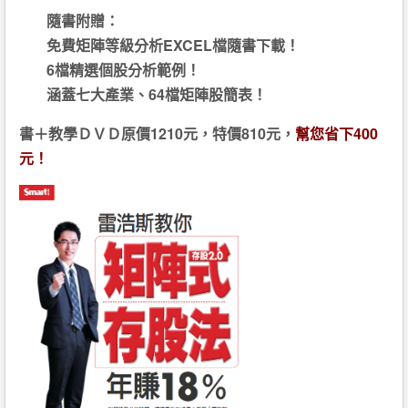
隨書附贈：
免費矩陣等級分析EXCEL檔隨書下載！
6檔精選個股分析範例！
涵蓋七大產業、64檔矩陣股簡表！
書＋教學ＤＶＤ原價1210元，特價810元，
幫您省下400
元！