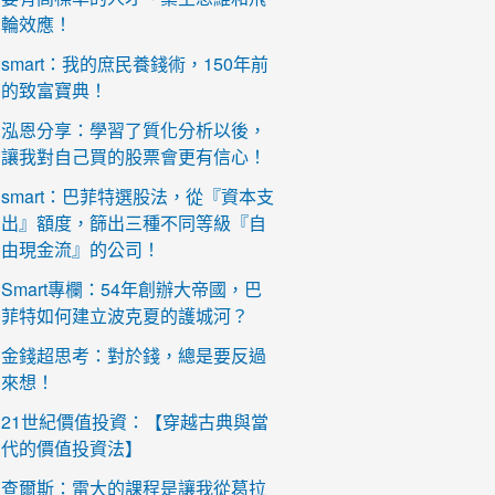
輪效應！
smart：我的庶民養錢術，150年前
的致富寶典！
泓恩分享：學習了質化分析以後，
讓我對自己買的股票會更有信心！
smart：巴菲特選股法，從『資本支
出』額度，篩出三種不同等級『自
由現金流』的公司！
Smart專欄：54年創辦大帝國，巴
菲特如何建立波克夏的護城河？
金錢超思考：對於錢，總是要反過
來想！
21世紀價值投資：【穿越古典與當
代的價值投資法】
查爾斯：雷大的課程是讓我從葛拉