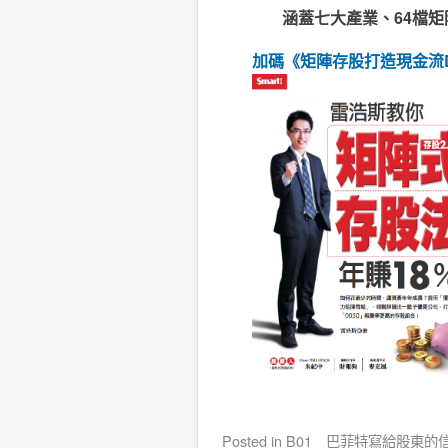
涵蓋七大產業、64檔
加碼《矩陣存股打造現金流D
Posted
in
B01＿巴菲特寫給股東的