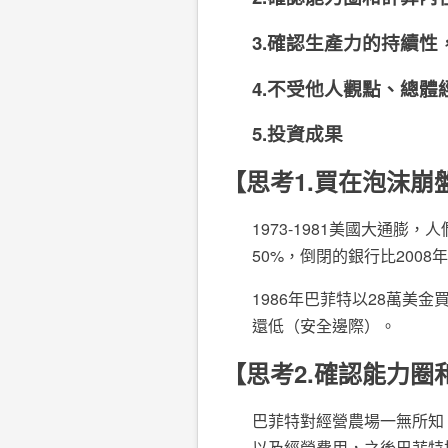
3.確認生產力的持續
4.不受他人觀點、總
5.投資成果
【思考1.買在泡沫
1973-1981美國大通膨
50%，倒閉的銀行比200
1986年巴菲特以28萬美
還低（安全邊際）。
【思考2.確認能力圈
巴菲特對經營農場一無所知
以及經營費用，之後巴菲特