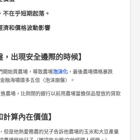
性，不在乎短期起落。
體經濟和價格波動影響
崩盤，出現安全邊際的時候】
，人們開始買農場，導致農場
泡沫化
，最後農場價格暴跌
8年金融海嘯還多五倍（泡沫崩盤）。
金買進農場，比倒閉的銀行以前用農場當擔保品發放的貸款
和計算內在價值】
，但是他熱愛務農的兒子告訴他農場的玉米和大豆產量
把農場租給兒子（確認能力圈/交給經理人經營。）