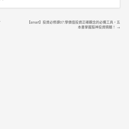
？
【smart】投資必修課07:學價值投資正確觀念的必備工具，五
本書掌握股神投資精髓！
→