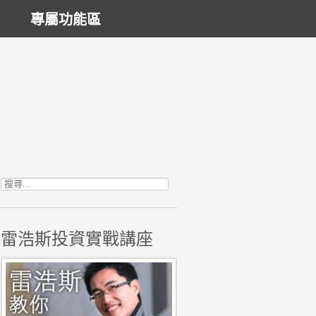
專屬功能區
搜尋關鍵字:
雷浩斯投資實戰講座