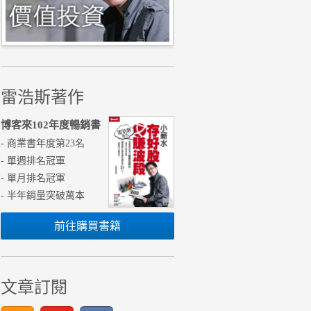
雷浩斯著作
博客來102年度暢銷書
- 商業書年度第23名
- 單週排名冠軍
- 單月排名冠軍
- 半年銷量突破萬本
前往購買書籍
文章訂閱