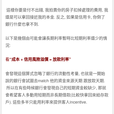
,
,
這樣你要是付不出錢
我拍賣你的房子扣掉處理的費用
我
.
,
,
還是可以拿回接近我的本金
反之
如果是信用卡
你倒了
.
銀行什麼也拿不到
以下是幾個由可能會讓長期利率暫時比短期利率還少的情
:
況
“
+
=
”
看
成本
信用風險溢價
放款利率
,
會發現這個算式忽略了銀行的流動性考量
也就是一開始
match
.
說的銀行會試圖去
他的資金來源天期
跟放款天期
,
所以在有些時候銀行會發現自己的短期資金較缺少
那就
(
會希望客人多動用短期而非長期借款
比較快拿回來給存款
).
incentive.
戶
這些多半只能用利率來提供客人