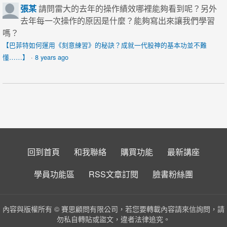
張某
請問雷大的去年的操作績效哪裡能夠看到呢？另外
去年每一次操作的原因是什麼？能夠寫出來讓我們學習
嗎？
【巴菲特如何運用《刻意練習》的秘訣？成就一代股神的基本功並不難
懂……】
·
8 years ago
回到首頁
和我聯絡
購買功能
最新講座
學員功能區
RSS文章訂閱
臉書粉絲團
內容與版權所有 © 賽思顧問有限公司，若您要轉載內容請來信詢問，請
勿私自轉貼或盜文，違者法律追究。