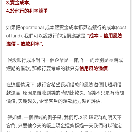
3.
,
資金成本
4.
於他行的利率競爭
operational
(cost
如果把
成本跟資金成本都算為銀行的成本
of fund).
“
+
我們可以說銀行的定價應該是
成本
信用風險
=
”.
溢價
放款利率
,
假設銀行成本對同一個企業是一樣
唯一的差別是長期或
,
.
短期的借款
那銀行要考慮的就只有
信用風險溢價
,
在這個情況下
銀行會希望長期借款的風險溢價比短期借
,
.
款還高
原因是離收到錢的時間比較久
而錢不只是有時間
,
,
.
價值
天期越久
企業客戶的還款能力越難評估
,
,
譬如說
一個極端的例子是
我們可以很
確定群創明天不
,
會倒
只要他今天的帳上現金還夠撐過一天我們可以確定