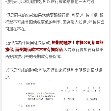
,
.
他明天可以還我們錢
所以銀行會願意借他一天的錢
,
3
.
但是同樣的借款如果說他要跟銀行借
可是
年後才還
銀
.
3
行就不可能會跟他收更低的利率
因為沒人知道
年後這公
.
司還在不在
,
這也是為什麼同樣是借款
短期的通常上市櫃公司都是無
,
.
擔保
而長期借款常常會有擔保品
因為銀行會想要有些東
.
西好讓放出去的長期款有些保障
:
以下是可成的財報
可以看得出來短期利率明顯比長期還
.
少