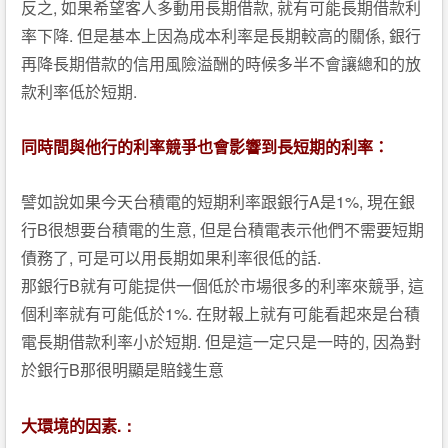
,
,
反之
如果希望客人多動用長期借款
就有可能長期借款利
.
,
率下降
但是基本上因為成本利率是長期較高的關係
銀行
再降長期借款的信用風險溢酬的時候多半不會讓總和的放
.
款利率低於短期
同時間與他行的利率競爭也會影響到長短期的利率：
A
1%,
譬如說如果今天台積電的短期利率跟銀行
是
現在銀
B
,
行
很想要台積電的生意
但是台積電表示他們不需要短期
,
.
債務了
可是可以用長期如果利率很低的話
B
,
那銀行
就有可能提供一個低於市場很多的利率來競爭
這
1%.
個利率就有可能低於
在財報上就有可能看起來是台積
.
,
電長期借款利率小於短期
但是這一定只是一時的
因為對
B
於銀行
那很明顯是賠錢生意
.：
大環境的因素