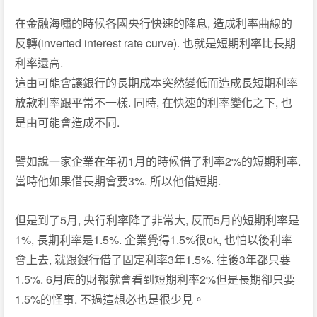
,
在金融海嘯的時候各國央行快速的降息
造成利率曲線的
(inverted interest rate curve).
反轉
也就是短期利率比長期
.
利率還高
這由可能會讓銀行的長期成本突然變低而造成長短期利率
.
,
,
放款利率跟平常不一樣
同時
在快速的利率變化之下
也
.
是由可能會造成不同
1
2%
.
譬如說一家企業在年初
月的時候借了利率
的短期利率
3%.
.
當時他如果借長期會要
所以他借短期
5
,
,
5
但是到了
月
央行利率降了非常大
反而
月的短期利率是
1%,
1.5%.
1.5%
ok,
長期利率是
企業覺得
很
也怕以後利率
,
3
1.5%.
3
會上去
就跟銀行借了固定利率
年
往後
年都只要
1.5%. 6
2%
月底的財報就會看到短期利率
但是長期卻只要
1.5%
.
的怪事
不過這想必也是很少見。