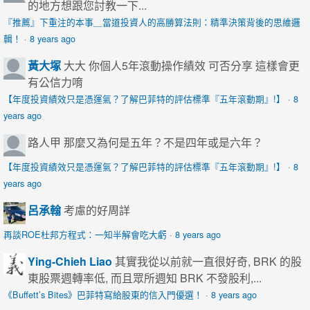
的地方想跟您討教一下...
『推薦』下重注的本事＿當道投資人的高勝算法則：精準決策背後的思維邏
輯！
·
8 years ago
黃大塚
大大 你個人5年滾動操作績效 可否分享 這樣會更
有公信力唷
【年度投資績效只是憑運氣？了解巴菲特的評估標準『五年滾動期』!】
·
8
years ago
路人甲
那麼又為何是五年？不是四年或是六年？
【年度投資績效只是憑運氣？了解巴菲特的評估標準『五年滾動期』!】
·
8
years ago
呂承翰
考慮的好周詳
再談ROE杜邦方程式：一知半解會吃大虧
·
8 years ago
Ying-Chieh Liao
其實我從以前就一直很好奇, BRK 的股
東股票週轉率低, 而且眾所週知 BRK 不發股利,...
《Buffett’s Bites》巴菲特寫給股東的信入門優選！
·
8 years ago