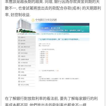
.
,
本應該是越長期的越貴
同理
銀行因為存款資金到期的天
,
(
)
數不一
也會試著將放出去的款配合存款
成本
的天期跟利
,
.
率
好控制收益
,
在了解銀行對放款利率的看法前
要先了解每家銀行的利
,
.
率成本都不同
他們放出去的款利率也都會不一樣