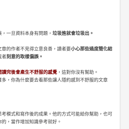
：
誤，一旦資料本身有問題，
垃圾進就會垃圾出。
文章的作者不見得立意良善，讀者要
小心那些過度簡化結
或者
刻意的取樣偏誤。
閱讀完後會產生不舒服的感覺
，這對你沒有幫助。
樣多，你為什麼要去看那些讓人隱約感到不舒服的文章
：
思考模式和寫作後的成果。他的方式可能給你幫助，也可
你的，當作增加知識參考就好。