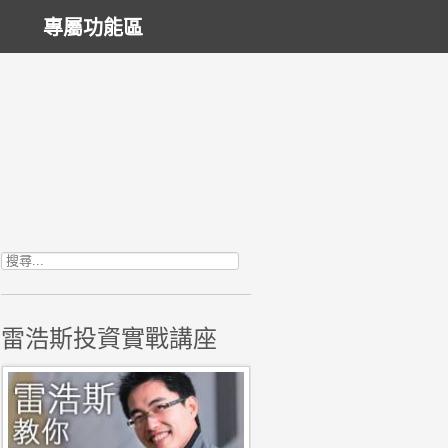
專屬功能區
搜尋關鍵字:
雷浩斯投資實戰講座