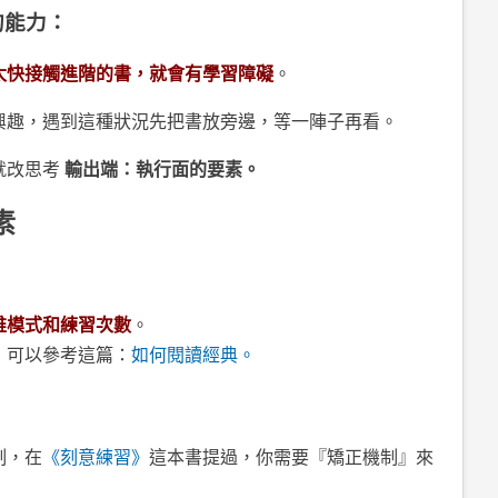
的能力：
太快接觸進階的書，就會有學習障礙
。
興趣，遇到這種狀況先把書放旁邊，等一陣子再看。
就改思考
輸出端：執行面的要素。
素
維模式和練習次數
。
，可以參考這篇：
如何閱讀經典。
：
制，在
《刻意練習》
這本書提過，你需要『矯正機制』來