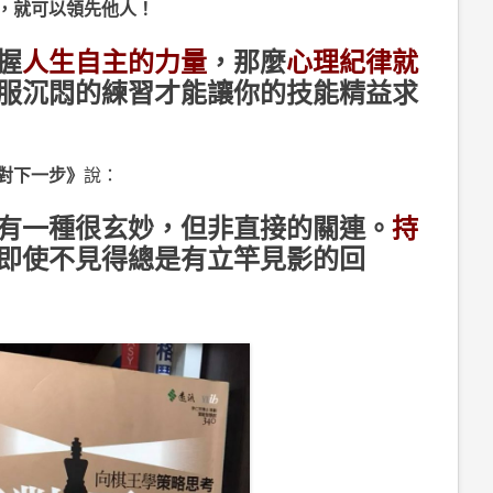
，就可以領先他人！
握
人生自主的力量
，那麼
心理紀律就
服沉悶的練習才能讓你的技能精益求
對下一步》
說：
有一種很玄妙，但非直接的關連。
持
即使不見得總是有立竿見影的回