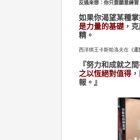
反過來想：你只要願意練習
如果你渴望某種掌
是力量的基礎
，克
精。
西洋棋王卡斯帕洛夫在《
走
『努力和成就之間
之以恆絕對值得
，
報。』