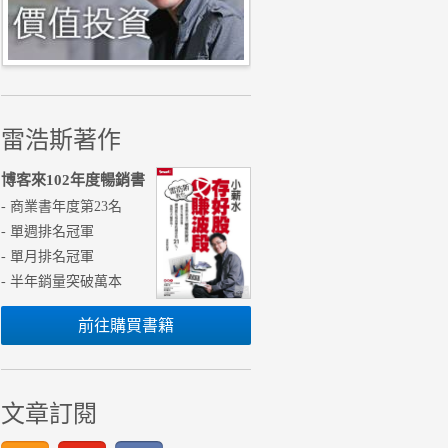
雷浩斯著作
博客來102年度暢銷書
- 商業書年度第23名
- 單週排名冠軍
- 單月排名冠軍
- 半年銷量突破萬本
前往購買書籍
文章訂閱