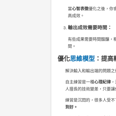
當
心智表徵
優化之後，你
高成效。
輸出成效需要時間：
有些成果需要時間醞釀，
間。
優化
思維模型
：提高
解決輸入和輸出端的問題之
自主練習是一種
心理紀律
，
人擅長的技術變差，只要讓
練習是沉悶的，很多人受不
到好。