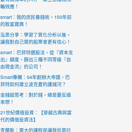
輪效應！
smart：我的庶民養錢術，150年前
的致富寶典！
泓恩分享：學習了質化分析以後，
讓我對自己買的股票會更有信心！
smart：巴菲特選股法，從『資本支
出』額度，篩出三種不同等級『自
由現金流』的公司！
Smart專欄：54年創辦大帝國，巴
菲特如何建立波克夏的護城河？
金錢超思考：對於錢，總是要反過
來想！
21世紀價值投資：【穿越古典與當
代的價值投資法】
查爾斯：雷大的課程是讓我從葛拉