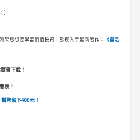
：）
如果您想要學習價值投資，歡迎入手最新著作
：
《雷浩
》
檔隨書下載！
股簡表！
幫您省下400元！