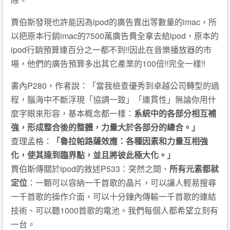
賈伯斯發現也許能因為ipod的廣告賣出等數量的imac，所
以把原本行銷imac的7500萬廣告費全拿去給ipod，原本的
ipod行銷預算連百分之一都不到!!因此在音樂播放器的市
場，他們的廣告預算多出其它產業的100倍!!完全一樣!!
書內P280，作者說：「當我檢查優秀到卓越公司轉型的過
程，腦海中不斷浮現「協調一致」「連貫性」無論你用什
麼字眼來形容，基本概念都一樣：
系統中的各部分相互補
強，形成整合後的整體，力量大於各部分的總合。」
查理孟格：
「魯拉帕路薩效應：各種因素和力量互相強
化，使其達到臨界點，並且將彼此極大化。」
賈伯斯傳關於ipod的敘述P533：突然之間、
所有元素都就
定位
：一顆可以容納一千首歌的晶片，可以讓人輕易搜尋
一千首歌的操作介面，可以十分鐘內傳輸一千首歌的連結
技術、可以聽1000首歌的電池。我們每個人都希望立刻有
一台。