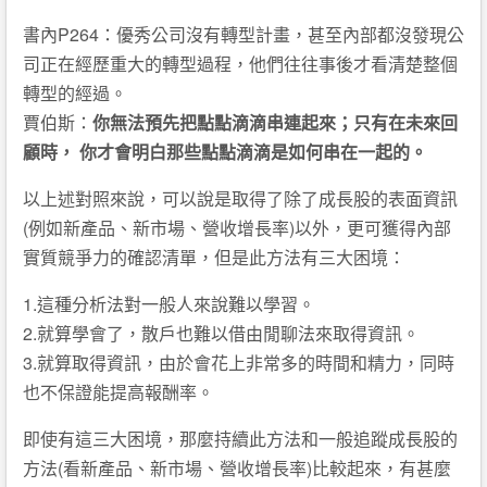
書內P264：優秀公司沒有轉型計畫，甚至內部都沒發現公
司正在經歷重大的轉型過程，他們往往事後才看清楚整個
轉型的經過。
賈伯斯：
你無法預先把點點滴滴串連起來；只有在未來回
顧時， 你才會明白那些點點滴滴是如何串在一起的。
以上述對照來說，可以說是取得了除了成長股的表面資訊
(例如新產品、新市場、營收增長率)以外，更可獲得內部
實質競爭力的確認清單，但是此方法有三大困境：
1.這種分析法對一般人來說難以學習。
2.就算學會了，散戶也難以借由閒聊法來取得資訊。
3.就算取得資訊，由於會花上非常多的時間和精力，同時
也不保證能提高報酬率。
即使有這三大困境，那麼持續此方法和一般追蹤成長股的
方法(看新產品、新市場、營收增長率)比較起來，有甚麼