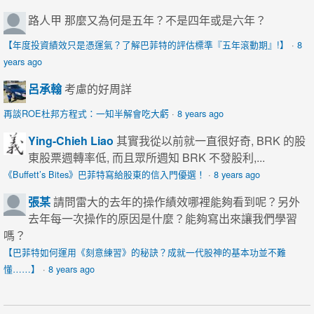
路人甲
那麼又為何是五年？不是四年或是六年？
【年度投資績效只是憑運氣？了解巴菲特的評估標準『五年滾動期』!】
·
8
years ago
呂承翰
考慮的好周詳
再談ROE杜邦方程式：一知半解會吃大虧
·
8 years ago
Ying-Chieh Liao
其實我從以前就一直很好奇, BRK 的股
東股票週轉率低, 而且眾所週知 BRK 不發股利,...
《Buffett’s Bites》巴菲特寫給股東的信入門優選！
·
8 years ago
張某
請問雷大的去年的操作績效哪裡能夠看到呢？另外
去年每一次操作的原因是什麼？能夠寫出來讓我們學習
嗎？
【巴菲特如何運用《刻意練習》的秘訣？成就一代股神的基本功並不難
懂……】
·
8 years ago