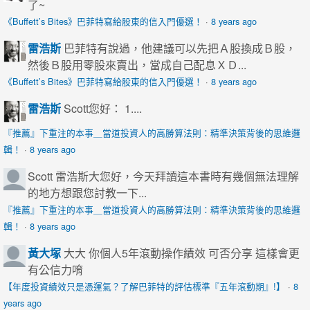
了~
《Buffett’s Bites》巴菲特寫給股東的信入門優選！
·
8 years ago
雷浩斯
巴菲特有說過，他建議可以先把Ａ股換成Ｂ股，
然後Ｂ股用零股來賣出，當成自己配息ＸＤ...
《Buffett’s Bites》巴菲特寫給股東的信入門優選！
·
8 years ago
雷浩斯
Scott您好： 1....
『推薦』下重注的本事＿當道投資人的高勝算法則：精準決策背後的思維邏
輯！
·
8 years ago
Scott
雷浩斯大您好，今天拜讀這本書時有幾個無法理解
的地方想跟您討教一下...
『推薦』下重注的本事＿當道投資人的高勝算法則：精準決策背後的思維邏
輯！
·
8 years ago
黃大塚
大大 你個人5年滾動操作績效 可否分享 這樣會更
有公信力唷
【年度投資績效只是憑運氣？了解巴菲特的評估標準『五年滾動期』!】
·
8
years ago