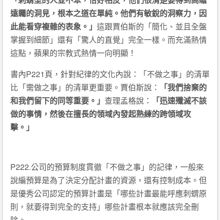
遠矚的洞見，根本之道在單純。他們有敏銳的洞察力，因
此能看穿複雜的表象。」
這跟賈伯斯的「簡化、並且全盤
掌握到細節」還有「驚人的直覺」完全一樣。而充滿熱情
這點，蘋果的宗教式熱情一向明顯！
書內P221頁，針對紀律的文化內說：「不做之事」的清單
比「需做之事」的清單更重要。賈伯斯說：
「我們捨棄的
和我們留下的同等重要。」
查理孟格說：
「迅速殲滅不該
做的事情，然後在擅長的領域內發起熟練的跨領域攻
擊。」
P222.公司的預算制度貫徹「不做之事」的記律，一般來
說編預算是為了決定分配計畫的資源，還有控制成本。但
是優秀公司認定的預算計畫是「哪些計畫最能呼應刺蝟原
則，就要得到完全的支持」哪些計畫根本就應該完全刪
除。