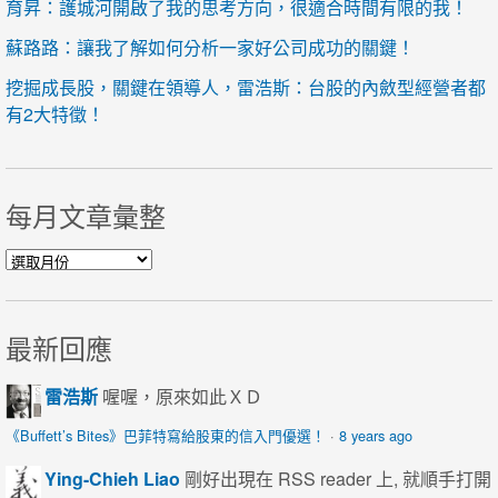
育昇：護城河開啟了我的思考方向，很適合時間有限的我！
蘇路路：讓我了解如何分析一家好公司成功的關鍵！
挖掘成長股，關鍵在領導人，雷浩斯：台股的內斂型經營者都
有2大特徵！
每月文章彙整
每月文章彙整
最新回應
雷浩斯
喔喔，原來如此ＸＤ
《Buffett’s Bites》巴菲特寫給股東的信入門優選！
·
8 years ago
Ying-Chieh Liao
剛好出現在 RSS reader 上, 就順手打開