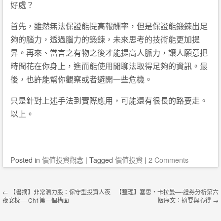
好處？
首先，雖然無法保證能提高報酬率，但是保證能鍛鍊出足
夠的腦力，透過腦力的鍛鍊，未來思考的技術能更加提
昇。再來、當言之有物之後才能提高人脈力，讓人願意把
時間花在你身上，進而能使用閒聊法取得足夠的資訊。最
後，也許能幫你觀察或者避開一些危機。
只是針對上述手法到實際應用，可能還有很長的路要走。
以上。
Posted
in
價值投資觀念
|
Tagged
價值投資
|
2 Comments
Post navigation
←
【書摘】非常潛力股：保守型投資人夜
【整理】塞思‧卡拉曼—-證券分析第六
夜安枕—-Ch1第一個構面
版序文：摘要與心得
→