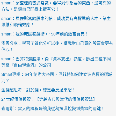
smart：窮查理的普通常識，要得到你想要的東西，最可靠的
方法，是讓自己配得上擁有它！
smart：貝佐斯寫給股東的信：成功要有高標準的人才、業主
思維和飛輪效應！
smart：我的庶民養錢術，150年前的致富寶典！
泓恩分享：學習了質化分析以後，讓我對自己買的股票會更有
信心！
smart：巴菲特選股法，從『資本支出』額度，篩出三種不同
等級『自由現金流』的公司！
Smart專欄：54年創辦大帝國，巴菲特如何建立波克夏的護城
河？
金錢超思考：對於錢，總是要反過來想！
21世紀價值投資：【穿越古典與當代的價值投資法】
查爾斯：雷大的課程是讓我從葛拉漢蛻變到費雪的關鍵！