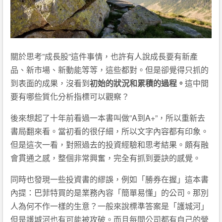
關於思考”成長股”這件事情，也許有人說成長要有新產
品、新市場、新動能等等，這些都對。但是卻覺得只抓的
到表面的成果，沒看到
初始的狀況和累積的過程。
這中間
要有哪些質化分析指標可以觀察？
後來想起了十年前看過一本書叫做”A到A+”，所以重新去
書局翻來看。當初看的很仔細，所以文字內容都有印象。
但是這次一看，對照過去的投資經驗和思考結果。頗有融
會貫通之感，整個非常興奮，完全有抓到要訣的感覺。
同時也發現一些投資書的繆誤，例如「勝券在握」這本書
內提：巴菲特買的是業務內容「簡單易懂」的公司。那別
人為何不作一樣的生意？一般來說標準答案是「護城河」
但是護城河也有可能被攻破。而且每間公司都有自己的營