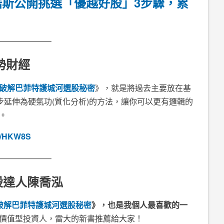
浩斯公開挑選「優越好股」3步驟，累
——————–
勢財經
破解巴菲特護城河選股秘密
》，就是將過去主要放在基
步延伸為硬氣功(質化分析)的方法，讓你可以更有邏輯的
。
is/HKW8S
——————–
股達人陳喬泓
破解巴菲特護城河選股秘密
》，也是我個人最喜歡的一
價值型投資人，雷大的新書推薦
給大家！