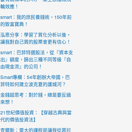
輪效應！
smart：我的庶民養錢術，150年前
的致富寶典！
泓恩分享：學習了質化分析以後，
讓我對自己買的股票會更有信心！
smart：巴菲特選股法，從『資本支
出』額度，篩出三種不同等級『自
由現金流』的公司！
Smart專欄：54年創辦大帝國，巴
菲特如何建立波克夏的護城河？
金錢超思考：對於錢，總是要反過
來想！
21世紀價值投資：【穿越古典與當
代的價值投資法】
查爾斯：雷大的課程是讓我從葛拉