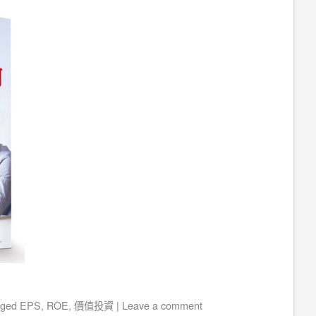
gged
EPS
,
ROE
,
價值投資
|
Leave a comment