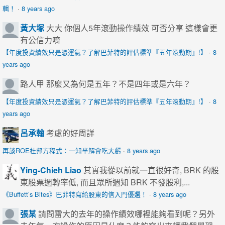
輯！
·
8 years ago
黃大塚
大大 你個人5年滾動操作績效 可否分享 這樣會更
有公信力唷
【年度投資績效只是憑運氣？了解巴菲特的評估標準『五年滾動期』!】
·
8
years ago
路人甲
那麼又為何是五年？不是四年或是六年？
【年度投資績效只是憑運氣？了解巴菲特的評估標準『五年滾動期』!】
·
8
years ago
呂承翰
考慮的好周詳
再談ROE杜邦方程式：一知半解會吃大虧
·
8 years ago
Ying-Chieh Liao
其實我從以前就一直很好奇, BRK 的股
東股票週轉率低, 而且眾所週知 BRK 不發股利,...
《Buffett’s Bites》巴菲特寫給股東的信入門優選！
·
8 years ago
張某
請問雷大的去年的操作績效哪裡能夠看到呢？另外